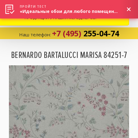
ВНИМАНИЕ! В СВЯЗИ С СИТУАЦИЕЙ НА РЫНКЕ, ПРОСИМ
×
ПРОЙТИ ТЕСТ
«Идеальные обои для любого помещения!»
УТОЧНЯТЬ АКТУАЛЬНУЮ СТОИМОСТЬ И НАЛИЧИЕ
ПРОДУКЦИИ У НАШИХ МЕНЕДЖЕРОВ.
+7 (495)
255-04-74
Наш телефон:
Корзина:
0
BERNARDO BARTALUCCI MARISA 84251-7
Избранное:
0 товаров
Каталог
Компания
Личный кабинет