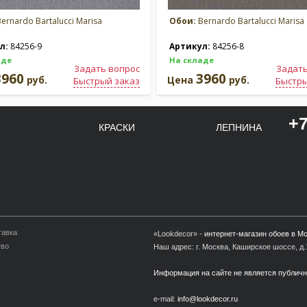
ernardo Bartalucci Marisa
Обои:
Bernardo Bartalucci Marisa
л:
84256-9
Артикул:
84256-8
аде
На складе
Задать вопрос
Задать
3960
3960
руб.
Цена
руб.
Быстрый заказ
Быстры
+7
КРАСКИ
ЛЕПНИНА
тавка
«Lookdecor» -
интернет-магазин обоев в М
тво
Наш адрес: г. Москва, Каширское шоссе, д.1
Информация на сайте не является публич
e-mail:
info@lookdecor.ru