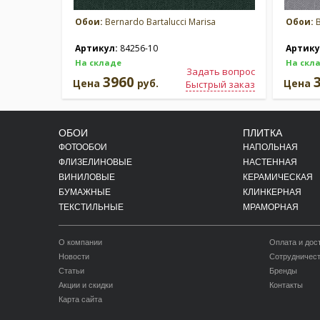
Обои:
Bernardo Bartalucci Marisa
Обои:
B
Артикул:
84256-10
Артику
На складе
На скл
Задать вопрос
3960
Цена
руб.
Цена
Быстрый заказ
ОБОИ
ПЛИТКА
ФОТООБОИ
НАПОЛЬНАЯ
ФЛИЗЕЛИНОВЫЕ
НАСТЕННАЯ
ВИНИЛОВЫЕ
КЕРАМИЧЕСКАЯ
БУМАЖНЫЕ
КЛИНКЕРНАЯ
ТЕКСТИЛЬНЫЕ
МРАМОРНАЯ
О компании
Оплата и дос
Новости
Сотрудничес
Статьи
Бренды
Акции и скидки
Контакты
Карта сайта