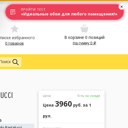
Вход
Москва
ПРОЙТИ ТЕСТ
«Идеальные обои для любого помещения!»
В корзине
0
позиций
списке избранного
На сумму
0
0 товаров
Обои
Поиск
UCCI
Цена
Есть на складе
3960
Цена
руб.
за 1
рул.
6
do Bartalucci