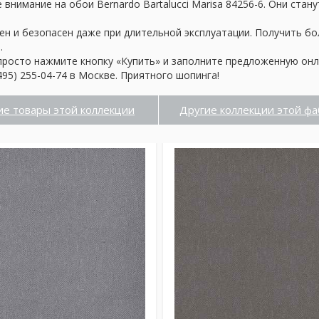
внимание на обои Bernardo Bartalucci Marisa 84256-6. Они ста
ен и безопасен даже при длительной эксплуатации. Получить б
.
просто нажмите кнопку «Купить» и заполните предложенную онл
95) 255-04-74 в Москве. Приятного шопинга!
ие товары этой коллекции
Другие коллекции этой фа