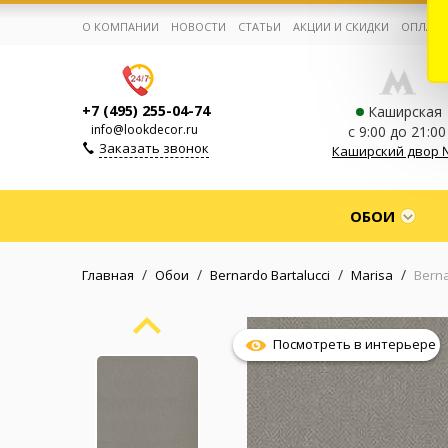
О КОМПАНИИ
НОВОСТИ
СТАТЬИ
АКЦИИ И СКИДКИ
ОПЛАТА
+7 (495) 255-04-74
Каширская
info@lookdecor.ru
с 9:00 до 21:00
Заказать звонок
Каширский двор 
Корзина:
0
ОБОИ
Избранное:
0 товаров
/
/
/
/
Главная
Обои
Bernardo Bartalucci
Marisa
Berna
Каталог
Посмотреть в интерьере
Компания
Личный кабинет