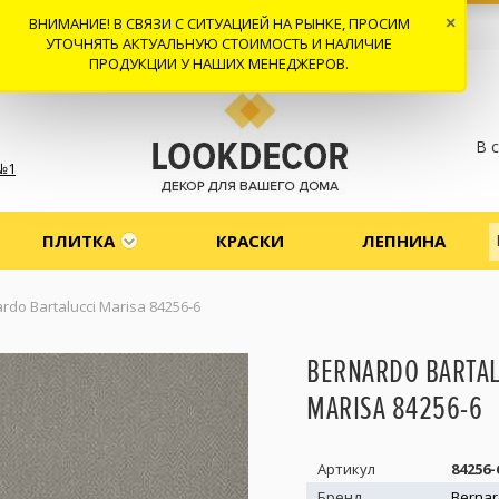
ВНИМАНИЕ! В СВЯЗИ С СИТУАЦИЕЙ НА РЫНКЕ, ПРОСИМ
×
 И ДОСТАВКА
СОТРУДНИЧЕСТВО
КОНТАКТЫ
ОТЗЫВЫ
УТОЧНЯТЬ АКТУАЛЬНУЮ СТОИМОСТЬ И НАЛИЧИЕ
ПРОДУКЦИИ У НАШИХ МЕНЕДЖЕРОВ.
В 
№1
ПЛИТКА
КРАСКИ
ЛЕПНИНА
rdo Bartalucci Marisa 84256-6
BERNARDO BARTAL
MARISA 84256-6
Артикул
84256-
Бренд
Bernar