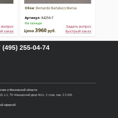
Обои:
Bernardo Bartalucci Marisa
Обои:
Ber
Артикул:
84256-7
Артикул
На складе
На склад
 вопрос
Задать вопрос
3960
3
Цена
руб.
Цена
й заказ
Быстрый заказ
 (495) 255-04-74
оскве и Московской области
9, к.1, ТК «Каширский двор №1», 2 этаж, пав. 2-С105.
ной офертой