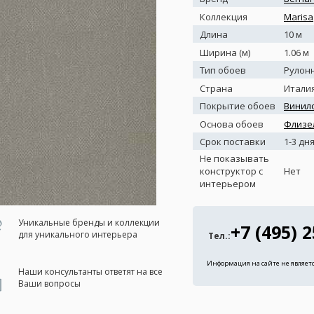
Коллекция
Marisa
Длина
10 м
Ширина (м)
1.06 м
Тип обоев
Рулон
Страна
Итали
Покрытие обоев
Винил
Основа обоев
Флизе
Срок поставки
1-3 дн
Не показывать
конструктор с
Нет
интерьером
Уникальные бренды и коллекции
+7 (495) 
для уникального интерьера
Тел.:
Информация на сайте не являет
Наши консультанты ответят на все
Ваши вопросы