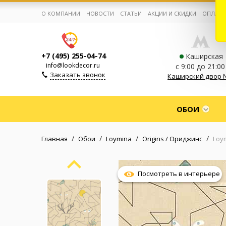
О КОМПАНИИ
НОВОСТИ
СТАТЬИ
АКЦИИ И СКИДКИ
ОПЛАТА
+7 (495) 255-04-74
Каширская
info@lookdecor.ru
с 9:00 до 21:00
Заказать звонок
Каширский двор 
Корзина:
0
ОБОИ
Избранное:
0 товаров
/
/
/
/
Главная
Обои
Loymina
Origins / Ориджинс
Loym
Каталог
Посмотреть в интерьере
Компания
Личный кабинет