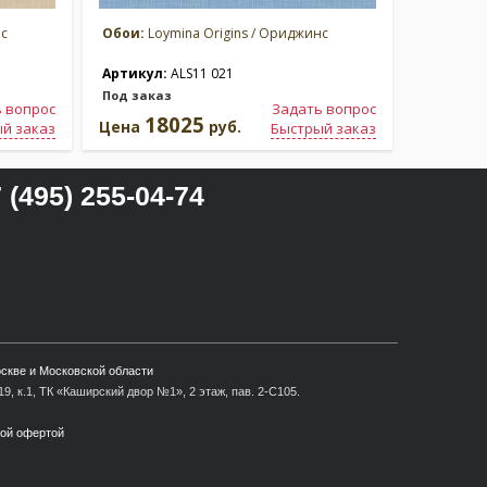
нс
Обои:
Loymina Origins / Ориджинс
Обои:
Loy
Артикул:
ALS11 021
Артикул
Под заказ
Под зака
 вопрос
Задать вопрос
18025
1
Цена
руб.
Цена
й заказ
Быстрый заказ
 (495) 255-04-74
оскве и Московской области
9, к.1, ТК «Каширский двор №1», 2 этаж, пав. 2-С105.
ной офертой