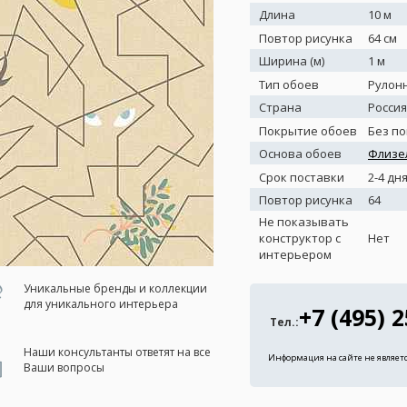
Длина
10 м
Повтор рисунка
64 см
Ширина (м)
1 м
Тип обоев
Рулон
Страна
Россия
Покрытие обоев
Без п
Основа обоев
Флизе
Срок поставки
2-4 дн
Повтор рисунка
64
Не показывать
конструктор с
Нет
интерьером
Уникальные бренды и коллекции
для уникального интерьера
+7 (495) 
Тел.:
Наши консультанты ответят на все
Информация на сайте не являет
Ваши вопросы