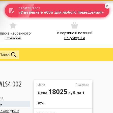
Вход
Москва
ПРОЙТИ ТЕСТ
«Идеальные обои для любого помещения!»
В корзине
0
позиций
списке избранного
На сумму
0
0 товаров
Обои
Поиск
ALS4 002
Цена
Под заказ
18025
Цена
руб.
за 1
02
рул.
na
s / Ориджинс