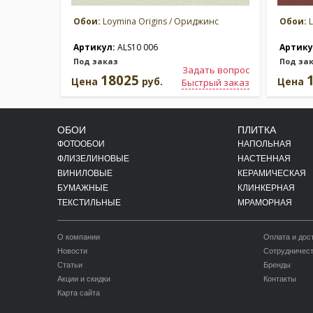
Обои:
Loymina Origins / Ориджинс
Обои:
L
Артикул:
ALS10 006
Артику
Под заказ
Под за
Задать вопрос
18025
Цена
руб.
Цена
Быстрый заказ
ОБОИ
ПЛИТКА
ФОТООБОИ
НАПОЛЬНАЯ
ФЛИЗЕЛИНОВЫЕ
НАСТЕННАЯ
ВИНИЛОВЫЕ
КЕРАМИЧЕСКАЯ
БУМАЖНЫЕ
КЛИНКЕРНАЯ
ТЕКСТИЛЬНЫЕ
МРАМОРНАЯ
О компании
Оплата и дос
Новости
Сотрудничес
Статьи
Бренды
Акции и скидки
Контакты
Карта сайта