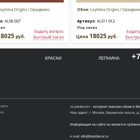
oymina Origins / Ориджинс
Обои:
Loymina Origins / Ориджи
л:
ALS8 007
Артикул:
ALS11 012
каз
Под заказ
Задать вопрос
Задать
18025
18025
руб.
Цена
руб.
Быстрый заказ
Быстры
+7
КРАСКИ
ЛЕПНИНА
тавка
«Lookdecor» -
интернет-магазин обоев в М
тво
Наш адрес: г. Москва, Каширское шоссе, д.1
Информация на сайте не является публич
e-mail:
info@lookdecor.ru