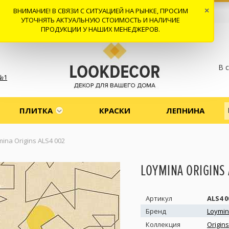
ВНИМАНИЕ! В СВЯЗИ С СИТУАЦИЕЙ НА РЫНКЕ, ПРОСИМ
×
 И ДОСТАВКА
СОТРУДНИЧЕСТВО
КОНТАКТЫ
ОТЗЫВЫ
УТОЧНЯТЬ АКТУАЛЬНУЮ СТОИМОСТЬ И НАЛИЧИЕ
ПРОДУКЦИИ У НАШИХ МЕНЕДЖЕРОВ.
В 
№1
ПЛИТКА
КРАСКИ
ЛЕПНИНА
ina Origins ALS4 002
LOYMINA ORIGINS 
Артикул
ALS4 0
Бренд
Loymi
Коллекция
Origin