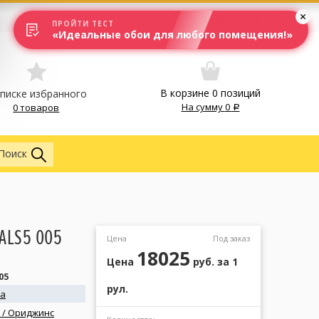
Вход
Москва
ПРОЙТИ ТЕСТ
«Идеальные обои для любого помещения!»
В корзине
0
позиций
списке избранного
На сумму
0
0 товаров
Обои
Поиск
 ALS5 005
Цена
Под заказ
18025
Цена
руб.
за 1
05
рул.
na
s / Ориджинс