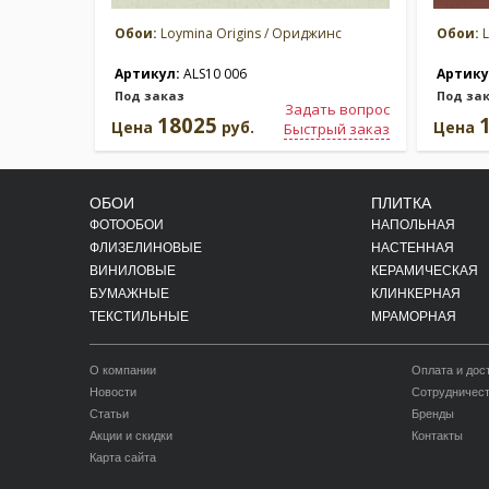
Обои:
Loymina Origins / Ориджинс
Обои:
L
Артикул:
ALS10 006
Артику
Под заказ
Под за
Задать вопрос
18025
Цена
руб.
Цена
Быстрый заказ
ОБОИ
ПЛИТКА
ФОТООБОИ
НАПОЛЬНАЯ
ФЛИЗЕЛИНОВЫЕ
НАСТЕННАЯ
ВИНИЛОВЫЕ
КЕРАМИЧЕСКАЯ
БУМАЖНЫЕ
КЛИНКЕРНАЯ
ТЕКСТИЛЬНЫЕ
МРАМОРНАЯ
О компании
Оплата и дос
Новости
Сотрудничес
Статьи
Бренды
Акции и скидки
Контакты
Карта сайта