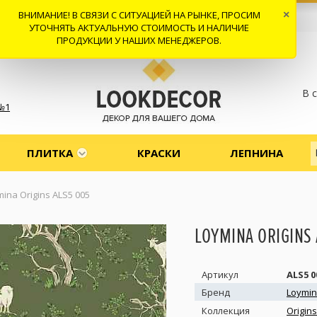
ВНИМАНИЕ! В СВЯЗИ С СИТУАЦИЕЙ НА РЫНКЕ, ПРОСИМ
×
 И ДОСТАВКА
СОТРУДНИЧЕСТВО
КОНТАКТЫ
ОТЗЫВЫ
УТОЧНЯТЬ АКТУАЛЬНУЮ СТОИМОСТЬ И НАЛИЧИЕ
ПРОДУКЦИИ У НАШИХ МЕНЕДЖЕРОВ.
В 
№1
ПЛИТКА
КРАСКИ
ЛЕПНИНА
ina Origins ALS5 005
LOYMINA ORIGINS
Артикул
ALS5 0
Бренд
Loymi
Коллекция
Origin