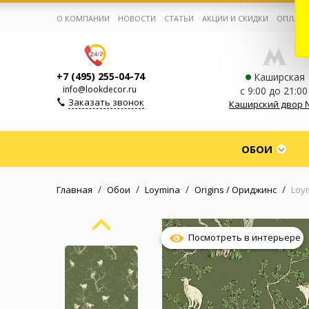
О КОМПАНИИ
НОВОСТИ
СТАТЬИ
АКЦИИ И СКИДКИ
ОПЛАТА
+7 (495) 255-04-74
Каширская
info@lookdecor.ru
с 9:00 до 21:00
Заказать звонок
Каширский двор 
Корзина:
0
ОБОИ
Избранное:
0 товаров
/
/
/
/
Главная
Обои
Loymina
Origins / Ориджинс
Loym
Каталог
Посмотреть в интерьере
Компания
Личный кабинет