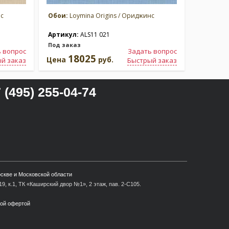
нс
Обои:
Loymina Origins / Ориджинс
Обои:
Loy
Артикул:
ALS11 021
Артикул
Под заказ
Под зака
 вопрос
Задать вопрос
18025
1
Цена
руб.
Цена
й заказ
Быстрый заказ
 (495) 255-04-74
оскве и Московской области
9, к.1, ТК «Каширский двор №1», 2 этаж, пав. 2-С105.
ной офертой