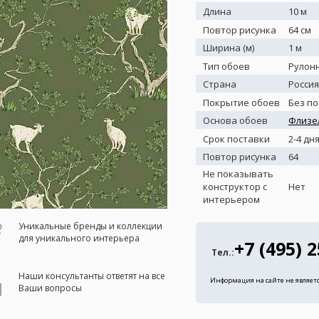
Длина
10 м
Повтор рисунка
64 см
Ширина (м)
1 м
Тип обоев
Рулон
Страна
Россия
Покрытие обоев
Без п
Основа обоев
Флизе
Срок поставки
2-4 дн
Повтор рисунка
64
Не показывать
конструктор с
Нет
интерьером
Уникальные бренды и коллекции
для уникального интерьера
+7 (495) 
Тел.:
Наши консультанты ответят на все
Информация на сайте не являет
Ваши вопросы