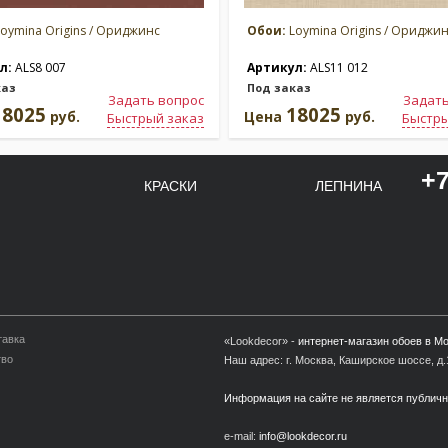
oymina Origins / Ориджинс
Обои:
Loymina Origins / Ориджи
л:
ALS8 007
Артикул:
ALS11 012
каз
Под заказ
Задать вопрос
Задать
18025
18025
руб.
Цена
руб.
Быстрый заказ
Быстры
+7
КРАСКИ
ЛЕПНИНА
тавка
«Lookdecor» -
интернет-магазин обоев в М
тво
Наш адрес: г. Москва, Каширское шоссе, д.1
Информация на сайте не является публич
e-mail:
info@lookdecor.ru