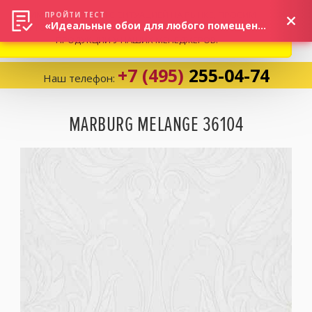
ВНИМАНИЕ! В СВЯЗИ С СИТУАЦИЕЙ НА РЫНКЕ, ПРОСИМ
×
ПРОЙТИ ТЕСТ
«Идеальные обои для любого помещения!»
УТОЧНЯТЬ АКТУАЛЬНУЮ СТОИМОСТЬ И НАЛИЧИЕ
ПРОДУКЦИИ У НАШИХ МЕНЕДЖЕРОВ.
+7 (495)
255-04-74
Наш телефон:
Корзина:
0
MARBURG MELANGE 36104
Избранное:
0 товаров
Каталог
Компания
Личный кабинет