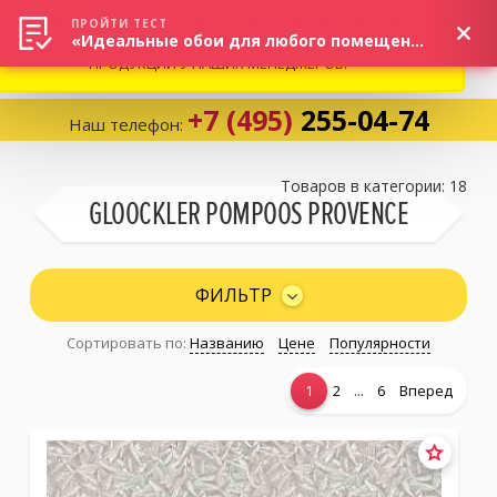
ВНИМАНИЕ! В СВЯЗИ С СИТУАЦИЕЙ НА РЫНКЕ, ПРОСИМ
×
ПРОЙТИ ТЕСТ
«Идеальные обои для любого помещения!»
УТОЧНЯТЬ АКТУАЛЬНУЮ СТОИМОСТЬ И НАЛИЧИЕ
ПРОДУКЦИИ У НАШИХ МЕНЕДЖЕРОВ.
+7 (495)
255-04-74
Наш телефон:
Корзина:
0
Товаров в категории: 18
GLOOCKLER POMPOOS PROVENCE
Избранное:
0 товаров
ФИЛЬТР
Сортировать по:
Названию
Цене
Популярности
Каталог
...
1
2
6
Вперед
Компания
Личный кабинет