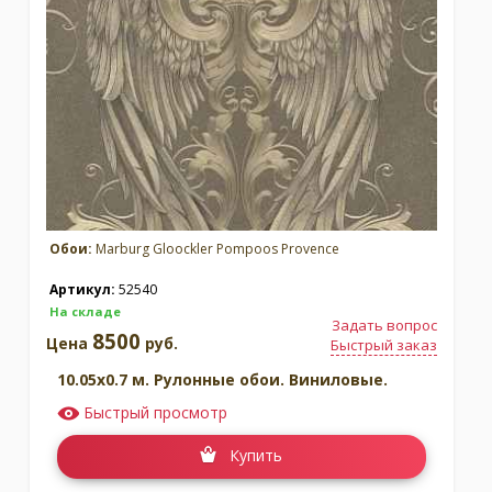
Обои:
Marburg Gloockler Pompoos Provence
Артикул:
52540
На складе
Задать вопрос
8500
Цена
руб.
Быстрый заказ
10.05x0.7 м. Рулонные обои. Виниловые.
Быстрый просмотр
Купить