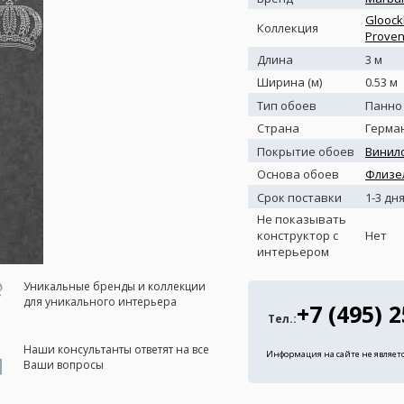
Gloock
Коллекция
Prove
Длина
3 м
Ширина (м)
0.53 м
Тип обоев
Панно
Страна
Герма
Покрытие обоев
Винил
Основа обоев
Флизе
Срок поставки
1-3 дн
Не показывать
конструктор с
Нет
интерьером
Уникальные бренды и коллекции
для уникального интерьера
+7 (495) 
Тел.:
Наши консультанты ответят на все
Информация на сайте не являет
Ваши вопросы