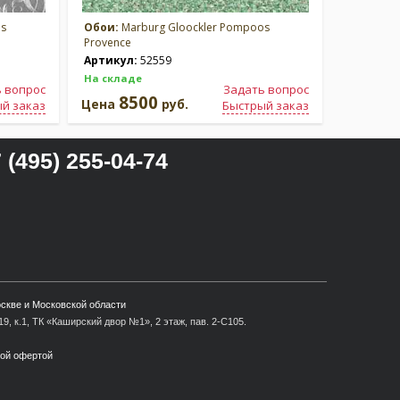
os
Обои:
Marburg Gloockler Pompoos
Обои:
Ma
Provence
Provence
Артикул:
52559
Артикул
На складе
На склад
 вопрос
Задать вопрос
8500
8
Цена
руб.
Цена
й заказ
Быстрый заказ
 (495) 255-04-74
оскве и Московской области
9, к.1, ТК «Каширский двор №1», 2 этаж, пав. 2-С105.
ной офертой