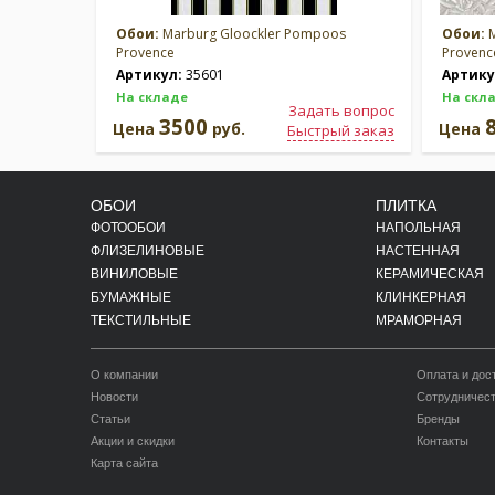
Обои:
Marburg Gloockler Pompoos
Обои:
M
Provence
Provenc
Артикул:
35601
Артику
На складе
На скл
Задать вопрос
3500
Цена
руб.
Цена
Быстрый заказ
ОБОИ
ПЛИТКА
ФОТООБОИ
НАПОЛЬНАЯ
ФЛИЗЕЛИНОВЫЕ
НАСТЕННАЯ
ВИНИЛОВЫЕ
КЕРАМИЧЕСКАЯ
БУМАЖНЫЕ
КЛИНКЕРНАЯ
ТЕКСТИЛЬНЫЕ
МРАМОРНАЯ
О компании
Оплата и дос
Новости
Сотрудничес
Статьи
Бренды
Акции и скидки
Контакты
Карта сайта