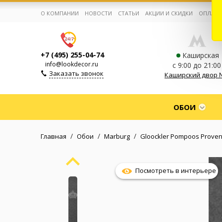
О КОМПАНИИ
НОВОСТИ
СТАТЬИ
АКЦИИ И СКИДКИ
ОПЛАТА
+7 (495) 255-04-74
Каширская
info@lookdecor.ru
с 9:00 до 21:00
Заказать звонок
Каширский двор 
Корзина:
0
ОБОИ
Избранное:
0 товаров
/
/
/
Главная
Обои
Marburg
Gloockler Pompoos Prove
Каталог
Посмотреть в интерьере
Компания
Личный кабинет