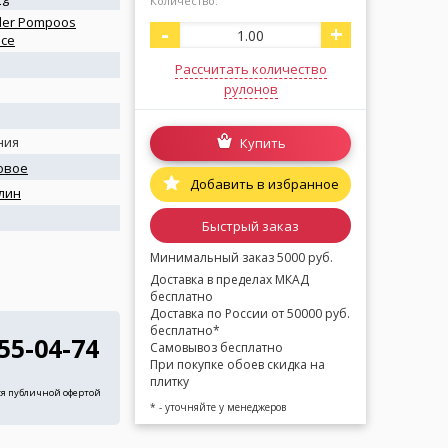
Количество:
ler Pompoos
-
+
nce
Рассчитать количество
рулонов
ния
Купить
овое
Добавить в избранное
лин
я
Быстрый заказ
Минимальный заказ 5000 руб.
Доставка в пределах МКАД
бесплатно
Доставка по России от 50000 руб.
бесплатно*
255-04-74
Самовывоз бесплатно
При покупке обоев скидка на
плитку
ся публичной офертой
* - уточняйте у менеджеров