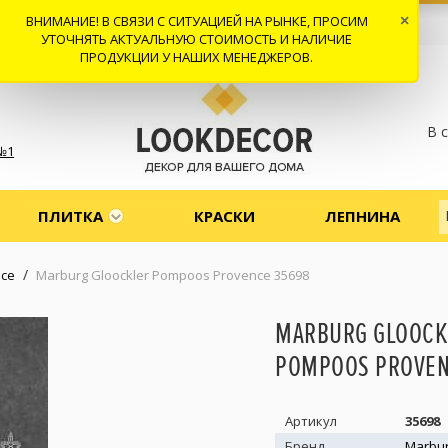
ВНИМАНИЕ! В СВЯЗИ С СИТУАЦИЕЙ НА РЫНКЕ, ПРОСИМ
×
 И ДОСТАВКА
СОТРУДНИЧЕСТВО
КОНТАКТЫ
ОТЗЫВЫ
УТОЧНЯТЬ АКТУАЛЬНУЮ СТОИМОСТЬ И НАЛИЧИЕ
ПРОДУКЦИИ У НАШИХ МЕНЕДЖЕРОВ.
В 
№1
ПЛИТКА
КРАСКИ
ЛЕПНИНА
/
nce
Marburg Gloockler Pompoos Provence 35698
MARBURG GLOOCK
POMPOOS PROVEN
Артикул
35698
Бренд
Marbu