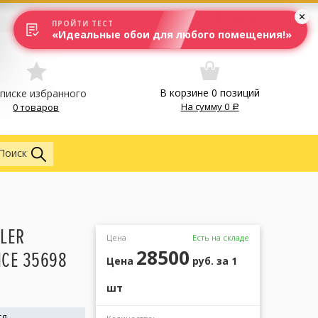
Вход
Москва
ПРОЙТИ ТЕСТ
«Идеальные обои для любого помещения!»
В корзине
0
позиций
списке избранного
На сумму
0
0 товаров
Обои
Поиск
LER
Цена
Есть на складе
28500
CE 35698
Цена
руб.
за 1
шт
rg