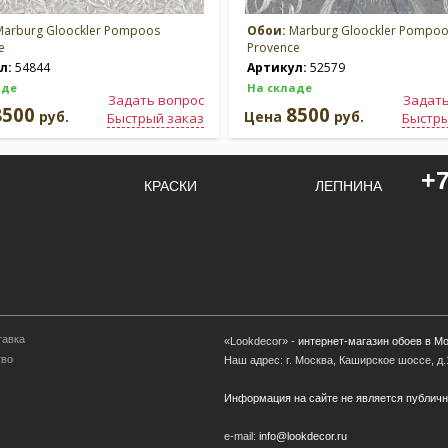
arburg Gloockler Pompoos
Обои:
Marburg Gloockler Pompo
e
Provence
л:
54844
Артикул:
52579
аде
На складе
Задать вопрос
Задать
8500
8500
руб.
Цена
руб.
Быстрый заказ
Быстры
+7
КРАСКИ
ЛЕПНИНА
тавка
«Lookdecor» -
интернет-магазин обоев в М
тво
Наш адрес: г. Москва, Каширское шоссе, д.1
Информация на сайте не является публич
e-mail:
info@lookdecor.ru