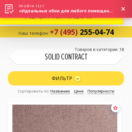
ВНИМАНИЕ! В СВЯЗИ С СИТУАЦИЕЙ НА РЫНКЕ, ПРОСИМ
×
ПРОЙТИ ТЕСТ
«Идеальные обои для любого помещения!»
УТОЧНЯТЬ АКТУАЛЬНУЮ СТОИМОСТЬ И НАЛИЧИЕ
ПРОДУКЦИИ У НАШИХ МЕНЕДЖЕРОВ.
+7 (495)
255-04-74
Наш телефон:
Корзина:
0
Товаров в категории: 18
SOLID CONTRACT
Избранное:
0 товаров
ФИЛЬТР
Сортировать по:
Названию
Цене
Популярности
Каталог
Компания
Личный кабинет