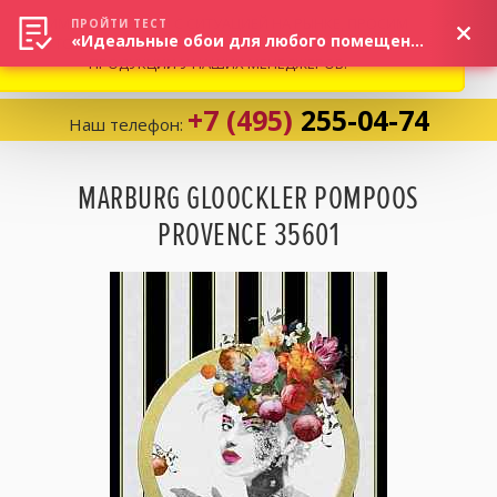
ВНИМАНИЕ! В СВЯЗИ С СИТУАЦИЕЙ НА РЫНКЕ, ПРОСИМ
×
ПРОЙТИ ТЕСТ
«Идеальные обои для любого помещения!»
УТОЧНЯТЬ АКТУАЛЬНУЮ СТОИМОСТЬ И НАЛИЧИЕ
ПРОДУКЦИИ У НАШИХ МЕНЕДЖЕРОВ.
+7 (495)
255-04-74
Наш телефон:
Корзина:
0
MARBURG GLOOCKLER POMPOOS
PROVENCE 35601
Избранное:
0 товаров
Каталог
Компания
Личный кабинет