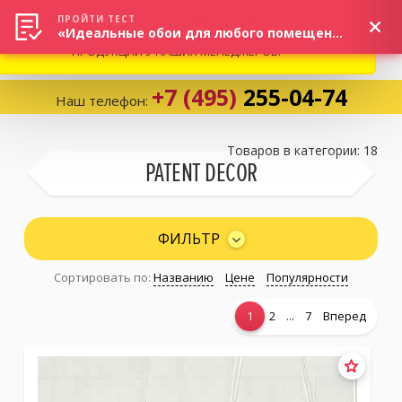
ВНИМАНИЕ! В СВЯЗИ С СИТУАЦИЕЙ НА РЫНКЕ, ПРОСИМ
×
ПРОЙТИ ТЕСТ
«Идеальные обои для любого помещения!»
УТОЧНЯТЬ АКТУАЛЬНУЮ СТОИМОСТЬ И НАЛИЧИЕ
ПРОДУКЦИИ У НАШИХ МЕНЕДЖЕРОВ.
+7 (495)
255-04-74
Наш телефон:
Корзина:
0
Товаров в категории: 18
PATENT DECOR
Избранное:
0 товаров
ФИЛЬТР
Сортировать по:
Названию
Цене
Популярности
Каталог
...
1
2
7
Вперед
Компания
Личный кабинет