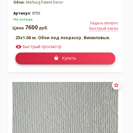
Обои:
Marburg Patent Decor
Артикул:
9755
На складе
Задать вопрос
7600
Цена
руб.
Быстрый заказ
25x1.06 м. Обои под покраску. Виниловые.
Быстрый просмотр
Купить