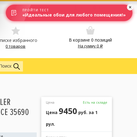
Вход
Москва
ПРОЙТИ ТЕСТ
«Идеальные обои для любого помещения!»
В корзине
0
позиций
списке избранного
На сумму
0
0 товаров
Обои
Поиск
LER
Цена
Есть на складе
9450
CE 35690
Цена
руб.
за 1
рул.
rg