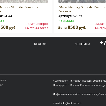
arburg Gloockler Pompoos
Обои:
Marburg Gloockler Pompo
e
Provence
л:
54844
Артикул:
52579
аде
На складе
Задать вопрос
Задать
8500
8500
руб.
Цена
руб.
Быстрый заказ
Быстры
+7
КРАСКИ
ЛЕПНИНА
тавка
«Lookdecor» -
интернет-магазин обоев в М
тво
Наш адрес: г. Москва, Каширское шоссе, д.1
Информация на сайте не является публич
e-mail:
info@lookdecor.ru