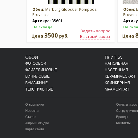
Обои:
Marburg Gloockler Pompoos
Обои:
M
Provence
Provenc
Артикул:
35601
Артику
На складе
На скл
Задать вопрос
3500
Цена
руб.
Цена
Быстрый заказ
ОБОИ
ПЛИТКА
ФОТООБОИ
НАПОЛЬНАЯ
ФЛИЗЕЛИНОВЫЕ
НАСТЕННАЯ
ВИНИЛОВЫЕ
КЕРАМИЧЕСКАЯ
БУМАЖНЫЕ
КЛИНКЕРНАЯ
ТЕКСТИЛЬНЫЕ
МРАМОРНАЯ
О компании
Оплата и дос
Новости
Сотрудничес
Статьи
Бренды
Акции и скидки
Контакты
Карта сайта