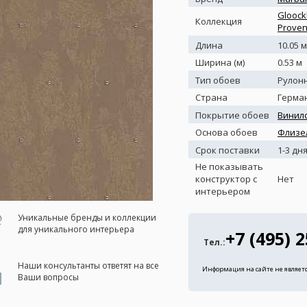
Gloock
Коллекция
Prove
Длина
10.05 м
Ширина (м)
0.53 м
Тип обоев
Рулон
Страна
Герма
Покрытие обоев
Винил
Основа обоев
Флизе
Срок поставки
1-3 дн
Не показывать
конструктор с
Нет
интерьером
Уникальные бренды и коллекции
для уникального интерьера
+7 (495) 
Тел.:
Наши консультанты ответят на все
Информация на сайте не являет
Ваши вопросы