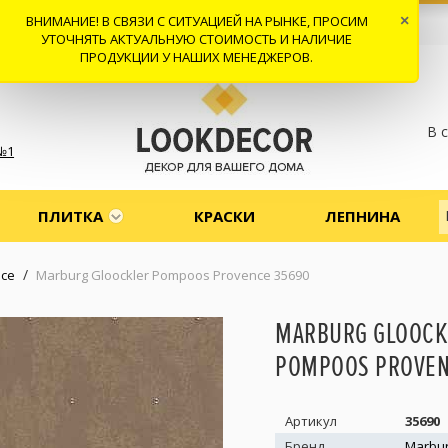
ВНИМАНИЕ! В СВЯЗИ С СИТУАЦИЕЙ НА РЫНКЕ, ПРОСИМ
×
 И ДОСТАВКА
СОТРУДНИЧЕСТВО
КОНТАКТЫ
ОТЗЫВЫ
УТОЧНЯТЬ АКТУАЛЬНУЮ СТОИМОСТЬ И НАЛИЧИЕ
ПРОДУКЦИИ У НАШИХ МЕНЕДЖЕРОВ.
В 
№1
ПЛИТКА
КРАСКИ
ЛЕПНИНА
/
nce
Marburg Gloockler Pompoos Provence 35690
MARBURG GLOOCK
POMPOOS PROVEN
Артикул
35690
Бренд
Marbu