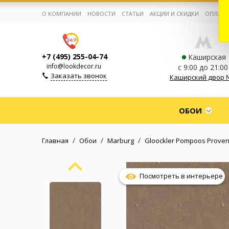
О КОМПАНИИ
НОВОСТИ
СТАТЬИ
АКЦИИ И СКИДКИ
ОПЛАТА
+7 (495) 255-04-74
Каширская
info@lookdecor.ru
с 9:00 до 21:00
Заказать звонок
Каширский двор 
Корзина:
0
ОБОИ
Избранное:
0 товаров
/
/
/
Главная
Обои
Marburg
Gloockler Pompoos Prove
Каталог
Посмотреть в интерьере
Компания
Личный кабинет