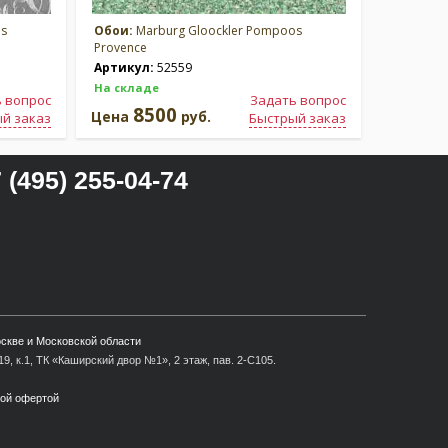
os
Обои:
Marburg Gloockler Pompoos
Обои:
Ma
Provence
Provence
Артикул:
52559
Артикул
На складе
На склад
 вопрос
Задать вопрос
8500
8
Цена
руб.
Цена
й заказ
Быстрый заказ
 (495) 255-04-74
оскве и Московской области
9, к.1, ТК «Каширский двор №1», 2 этаж, пав. 2-С105.
ной офертой