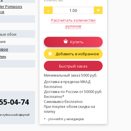
Количество:
ler Pompoos
-
+
nce
Рассчитать количество
рулонов
ные обои
ния
Купить
овое
Добавить в избранное
лин
я
Быстрый заказ
Минимальный заказ 5000 руб.
Доставка в пределах МКАД
бесплатно
Доставка по России от 50000 руб.
бесплатно*
255-04-74
Самовывоз бесплатно
При покупке обоев скидка на
плитку
ся публичной офертой
* - уточняйте у менеджеров