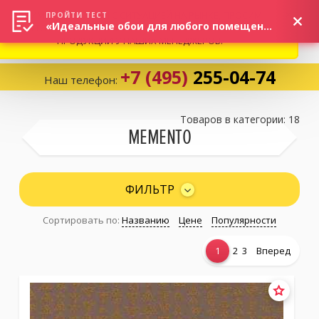
ВНИМАНИЕ! В СВЯЗИ С СИТУАЦИЕЙ НА РЫНКЕ, ПРОСИМ
×
ПРОЙТИ ТЕСТ
«Идеальные обои для любого помещения!»
УТОЧНЯТЬ АКТУАЛЬНУЮ СТОИМОСТЬ И НАЛИЧИЕ
ПРОДУКЦИИ У НАШИХ МЕНЕДЖЕРОВ.
+7 (495)
255-04-74
Наш телефон:
Корзина:
0
Товаров в категории: 18
MEMENTO
Избранное:
0 товаров
ФИЛЬТР
Сортировать по:
Названию
Цене
Популярности
Каталог
1
2
3
Вперед
Компания
Личный кабинет