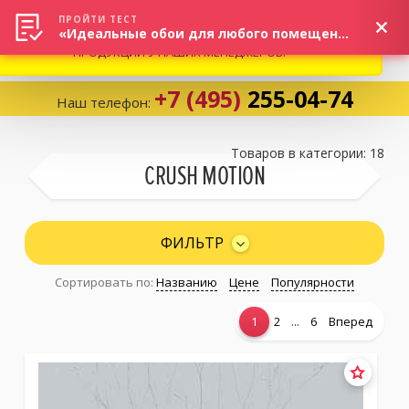
ВНИМАНИЕ! В СВЯЗИ С СИТУАЦИЕЙ НА РЫНКЕ, ПРОСИМ
×
ПРОЙТИ ТЕСТ
«Идеальные обои для любого помещения!»
УТОЧНЯТЬ АКТУАЛЬНУЮ СТОИМОСТЬ И НАЛИЧИЕ
ПРОДУКЦИИ У НАШИХ МЕНЕДЖЕРОВ.
+7 (495)
255-04-74
Наш телефон:
Корзина:
0
Товаров в категории: 18
CRUSH MOTION
Избранное:
0 товаров
ФИЛЬТР
Сортировать по:
Названию
Цене
Популярности
Каталог
...
1
2
6
Вперед
Компания
Личный кабинет