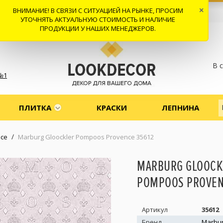
ВНИМАНИЕ! В СВЯЗИ С СИТУАЦИЕЙ НА РЫНКЕ, ПРОСИМ
×
 И ДОСТАВКА
СОТРУДНИЧЕСТВО
КОНТАКТЫ
ОТЗЫВЫ
УТОЧНЯТЬ АКТУАЛЬНУЮ СТОИМОСТЬ И НАЛИЧИЕ
ПРОДУКЦИИ У НАШИХ МЕНЕДЖЕРОВ.
В 
№1
ПЛИТКА
КРАСКИ
ЛЕПНИНА
/
nce
Marburg Gloockler Pompoos Provence 35612
MARBURG GLOOCK
POMPOOS PROVEN
Артикул
35612
Бренд
Marbu