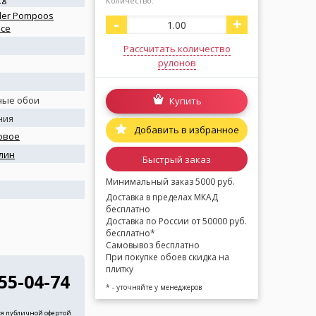
Количество:
ler Pompoos
-
+
nce
Рассчитать количество
рулонов
ные обои
Купить
ния
Добавить в избранное
овое
лин
Быстрый заказ
я
Минимальный заказ 5000 руб.
Доставка в пределах МКАД
бесплатно
Доставка по России от 50000 руб.
бесплатно*
Самовывоз бесплатно
При покупке обоев скидка на
плитку
255-04-74
* - уточняйте у менеджеров
ся публичной офертой