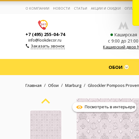
О КОМПАНИИ
НОВОСТИ
СТАТЬИ
АКЦИИ И СКИДКИ
ОПЛАТА
+7 (495) 255-04-74
Каширская
info@lookdecor.ru
с 9:00 до 21:00
Заказать звонок
Каширский двор 
Корзина:
0
ОБОИ
Избранное:
0 товаров
/
/
/
Главная
Обои
Marburg
Gloockler Pompoos Prove
Каталог
Посмотреть в интерьере
Компания
Личный кабинет