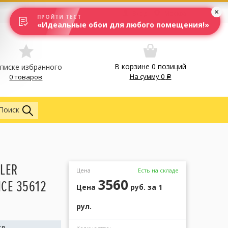
Вход
Москва
ПРОЙТИ ТЕСТ
«Идеальные обои для любого помещения!»
В корзине
0
позиций
списке избранного
На сумму
0
0 товаров
Обои
Поиск
LER
Цена
Есть на складе
3560
CE 35612
Цена
руб.
за 1
рул.
rg