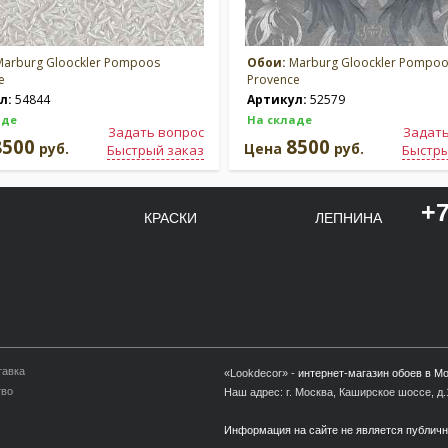
arburg Gloockler Pompoos
Обои:
Marburg Gloockler Pompo
e
Provence
л:
54844
Артикул:
52579
аде
На складе
Задать вопрос
Задать
8500
8500
руб.
Цена
руб.
Быстрый заказ
Быстры
+7
КРАСКИ
ЛЕПНИНА
тавка
«Lookdecor» -
интернет-магазин обоев в М
тво
Наш адрес: г. Москва, Каширское шоссе, д.1
Информация на сайте не является публич