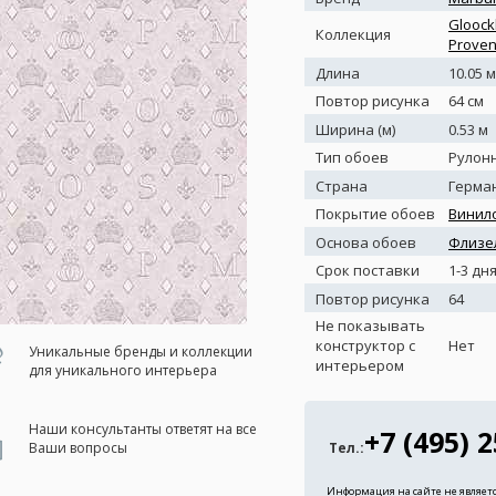
Gloock
Коллекция
Prove
Длина
10.05 м
Повтор рисунка
64 см
Ширина (м)
0.53 м
Тип обоев
Рулон
Страна
Герма
Покрытие обоев
Винил
Основа обоев
Флизе
Срок поставки
1-3 дн
Повтор рисунка
64
Не показывать
конструктор с
Нет
Уникальные бренды и коллекции
интерьером
для уникального интерьера
Наши консультанты ответят на все
+7 (495) 
Тел.:
Ваши вопросы
Информация на сайте не являет