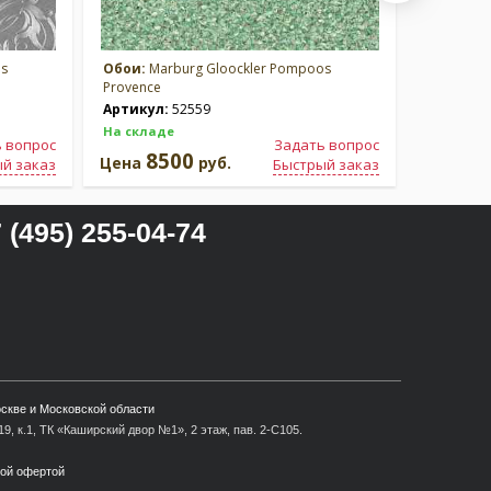
os
Обои:
Marburg Gloockler Pompoos
Обои:
Ma
Provence
Provence
Артикул:
52559
Артикул
На складе
На склад
 вопрос
Задать вопрос
8500
8
Цена
руб.
Цена
й заказ
Быстрый заказ
 (495) 255-04-74
оскве и Московской области
9, к.1, ТК «Каширский двор №1», 2 этаж, пав. 2-С105.
ной офертой