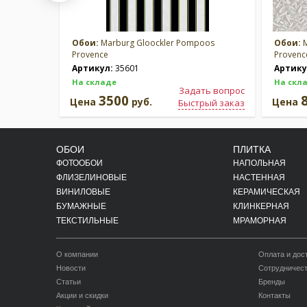
Обои:
Marburg Gloockler Pompoos
Обои:
M
Provence
Provenc
Артикул:
35601
Артику
На складе
На скл
Задать вопрос
3500
Цена
руб.
Цена
Быстрый заказ
ОБОИ
ПЛИТКА
ФОТООБОИ
НАПОЛЬНАЯ
ФЛИЗЕЛИНОВЫЕ
НАСТЕННАЯ
ВИНИЛОВЫЕ
КЕРАМИЧЕСКАЯ
БУМАЖНЫЕ
КЛИНКЕРНАЯ
ТЕКСТИЛЬНЫЕ
МРАМОРНАЯ
О компании
Оплата и дос
Новости
Сотрудничес
Статьи
Бренды
Акции и скидки
Контакты