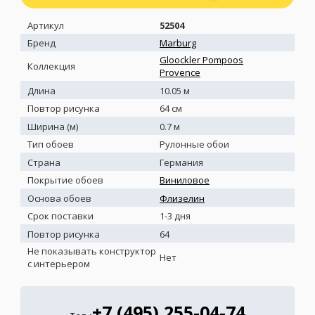
Артикул
52504
Бренд
Marburg
Gloockler Pompoos
Коллекция
Provence
Длина
10.05 м
Повтор рисунка
64 см
Ширина (м)
0.7 м
Тип обоев
Рулонные обои
Страна
Германия
Покрытие обоев
Виниловое
Основа обоев
Флизелин
Срок поставки
1-3 дня
Повтор рисунка
64
Не показывать конструктор
Нет
с интерьером
+7 (495) 255-04-74