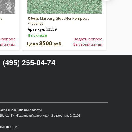
os
Обои:
Marburg Gloockler Pompoos
Обои:
Ma
Provence
Provence
Артикул:
52559
Артикул
На складе
На склад
 вопрос
Задать вопрос
8500
8
Цена
руб.
Цена
й заказ
Быстрый заказ
 (495) 255-04-74
оскве и Московской области
9, к.1, ТК «Каширский двор №1», 2 этаж, пав. 2-С105.
ной офертой