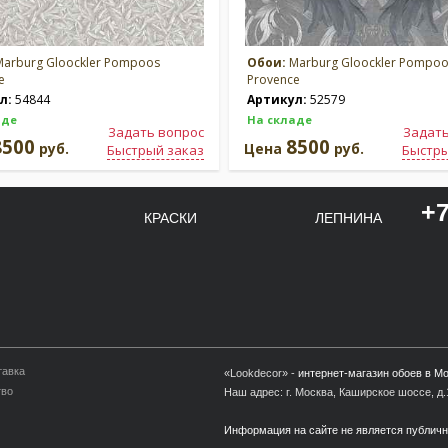
arburg Gloockler Pompoos
Обои:
Marburg Gloockler Pompo
e
Provence
л:
54844
Артикул:
52579
аде
На складе
Задать вопрос
Задать
8500
8500
руб.
Цена
руб.
Быстрый заказ
Быстры
+7
КРАСКИ
ЛЕПНИНА
тавка
«Lookdecor» -
интернет-магазин обоев в М
тво
Наш адрес: г. Москва, Каширское шоссе, д.1
Информация на сайте не является публич