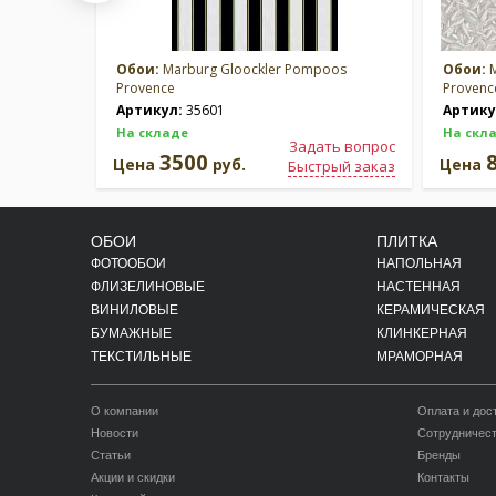
Обои:
Marburg Gloockler Pompoos
Обои:
M
Provence
Provenc
Артикул:
35601
Артику
На складе
На скл
Задать вопрос
3500
Цена
руб.
Цена
Быстрый заказ
ОБОИ
ПЛИТКА
ФОТООБОИ
НАПОЛЬНАЯ
ФЛИЗЕЛИНОВЫЕ
НАСТЕННАЯ
ВИНИЛОВЫЕ
КЕРАМИЧЕСКАЯ
БУМАЖНЫЕ
КЛИНКЕРНАЯ
ТЕКСТИЛЬНЫЕ
МРАМОРНАЯ
О компании
Оплата и дос
Новости
Сотрудничес
Статьи
Бренды
Акции и скидки
Контакты