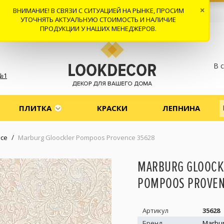
ВНИМАНИЕ! В СВЯЗИ С СИТУАЦИЕЙ НА РЫНКЕ, ПРОСИМ
×
 И ДОСТАВКА
СОТРУДНИЧЕСТВО
КОНТАКТЫ
ОТЗЫВЫ
УТОЧНЯТЬ АКТУАЛЬНУЮ СТОИМОСТЬ И НАЛИЧИЕ
ПРОДУКЦИИ У НАШИХ МЕНЕДЖЕРОВ.
В 
№1
ПЛИТКА
КРАСКИ
ЛЕПНИНА
/
nce
Marburg Gloockler Pompoos Provence 35628
MARBURG GLOOCK
POMPOOS PROVEN
Артикул
35628
Бренд
Marbu