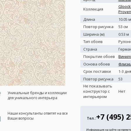
Gloock
Коллекция
Prove
Длина
10.05 м
Повтор рисунка
53 см
Ширина (м)
0.53 м
Тип обоев
Рулон
Страна
Герма
Покрытие обоев
Винил
Основа обоев
Флизе
Срок поставки
1-3 дн
Повтор рисунка
53
Не показывать
конструктор с
Нет
Уникальные бренды и коллекции
интерьером
для уникального интерьера
Наши консультанты ответят на все
+7 (495) 
Тел.:
Ваши вопросы
Информация на сайте не являет