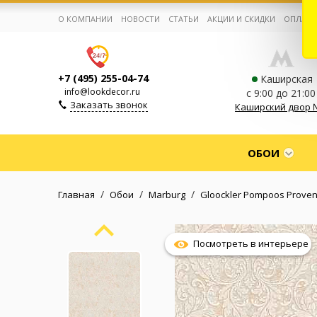
О КОМПАНИИ
НОВОСТИ
СТАТЬИ
АКЦИИ И СКИДКИ
ОПЛАТА
+7 (495) 255-04-74
Каширская
info@lookdecor.ru
с 9:00 до 21:00
Заказать звонок
Каширский двор 
Корзина:
0
ОБОИ
Избранное:
0 товаров
/
/
/
Главная
Обои
Marburg
Gloockler Pompoos Prove
Каталог
Посмотреть в интерьере
Компания
Личный кабинет