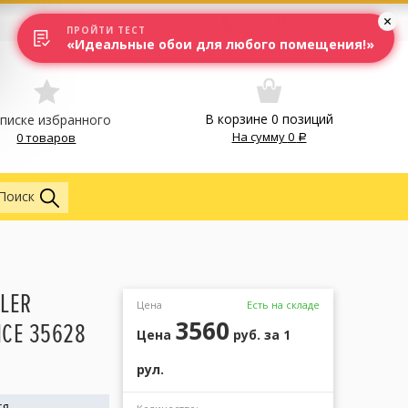
Вход
Москва
ПРОЙТИ ТЕСТ
«Идеальные обои для любого помещения!»
В корзине
0
позиций
списке избранного
На сумму
0
0 товаров
Обои
Поиск
LER
Цена
Есть на складе
3560
CE 35628
Цена
руб.
за 1
рул.
rg