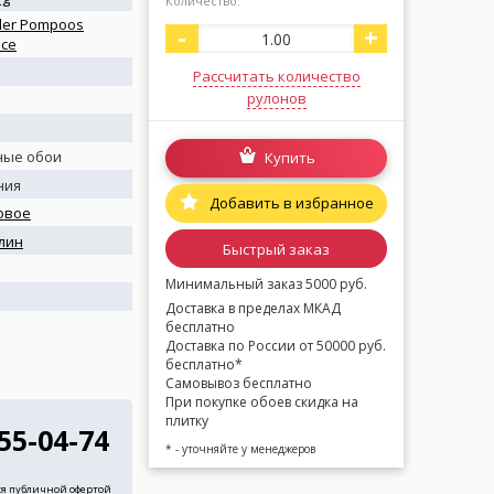
Количество:
ler Pompoos
-
+
nce
Рассчитать количество
рулонов
ные обои
Купить
ния
Добавить в избранное
овое
лин
Быстрый заказ
я
Минимальный заказ 5000 руб.
Доставка в пределах МКАД
бесплатно
Доставка по России от 50000 руб.
бесплатно*
Самовывоз бесплатно
При покупке обоев скидка на
плитку
255-04-74
* - уточняйте у менеджеров
ся публичной офертой