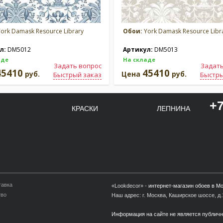
ork Damask Resource Library
Обои:
York Damask Resource Libr
л:
DM5012
Артикул:
DM5013
аде
На складе
Задать вопрос
Задать
45410
45410
руб.
Цена
руб.
Быстрый заказ
Быстры
+7
КРАСКИ
ЛЕПНИНА
тавка
«Lookdecor» -
интернет-магазин обоев в М
тво
Наш адрес: г. Москва, Каширское шоссе, д.1
Информация на сайте не является публич