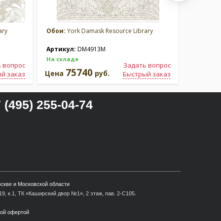
ary
Обои:
York Damask Resource Library
Обои:
Yor
Артикул:
DM4913M
Артикул
На складе
На склад
 вопрос
Задать вопрос
75740
2
Цена
руб.
Цена
й заказ
Быстрый заказ
 (495) 255-04-74
оскве и Московской области
9, к.1, ТК «Каширский двор №1», 2 этаж, пав. 2-С105.
ной офертой