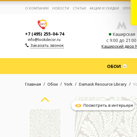
О КОМПАНИИ
НОВОСТИ
СТАТЬИ
АКЦИИ И СКИДКИ
ОПЛАТА
+7 (495) 255-04-74
Каширская
info@lookdecor.ru
с 9:00 до 21:00
Заказать звонок
Каширский двор 
Корзина:
0
ОБОИ
Избранное:
0 товаров
/
/
/
/
Главная
Обои
York
Damask Resource Library
Y
Каталог
Посмотреть в интерьере
Компания
Личный кабинет