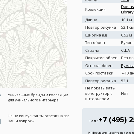
Damas
Коллекция
Library
Длина
10.1 м
Повтор рисунка
52.1 см
Ширина (м)
0.52 м
Тип обоев
Рулон
Страна
США
Покрытие обоев
Без п
Основа обоев
Бумаг
Срок поставки
7-10 д
Повтор рисунка
52.1
Не показывать
конструктор с
Нет
Уникальные бренды и коллекции
интерьером
для уникального интерьера
Наши консультанты ответят на все
+7 (495) 
Тел.:
Ваши вопросы
Информация на сайте не являет