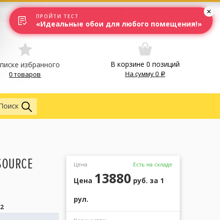
Вход
Москва
ПРОЙТИ ТЕСТ
«Идеальные обои для любого помещения!»
В корзине
0
позиций
списке избранного
На сумму
0
0 товаров
Обои
Поиск
SOURCE
Цена
Есть на складе
13880
Цена
руб.
за 1
рул.
2