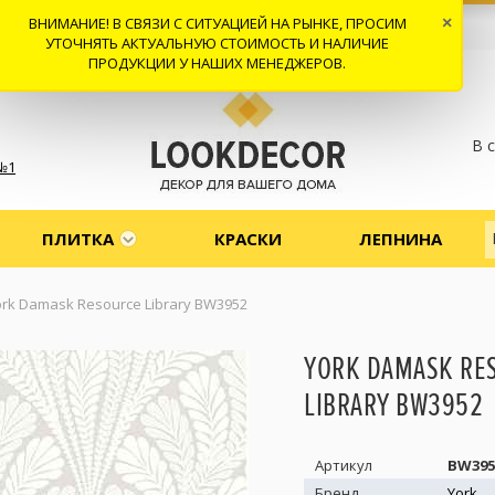
ВНИМАНИЕ! В СВЯЗИ С СИТУАЦИЕЙ НА РЫНКЕ, ПРОСИМ
×
 И ДОСТАВКА
СОТРУДНИЧЕСТВО
КОНТАКТЫ
ОТЗЫВЫ
УТОЧНЯТЬ АКТУАЛЬНУЮ СТОИМОСТЬ И НАЛИЧИЕ
ПРОДУКЦИИ У НАШИХ МЕНЕДЖЕРОВ.
В 
№1
ПЛИТКА
КРАСКИ
ЛЕПНИНА
ork Damask Resource Library BW3952
YORK DAMASK RE
LIBRARY BW3952
Артикул
BW395
Бренд
York