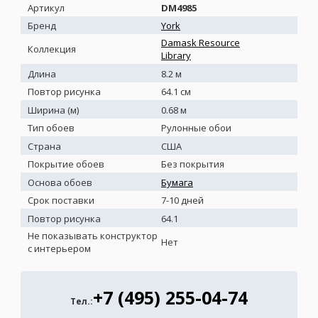
Артикул
DM4985
Бренд
York
Damask Resource
Коллекция
Library
Длина
8.2 м
Повтор рисунка
64.1 см
Ширина (м)
0.68 м
Тип обоев
Рулонные обои
Страна
США
Покрытие обоев
Без покрытия
Основа обоев
Бумага
Срок поставки
7-10 дней
Повтор рисунка
64.1
Не показывать конструктор
Нет
с интерьером
+7 (495) 255-04-74
Тел.: