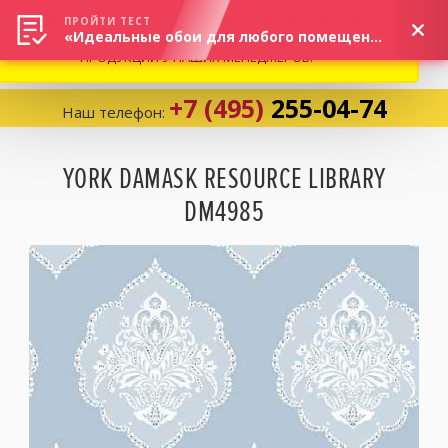
ВНИМАНИЕ! В СВЯЗИ С СИТУАЦИЕЙ НА РЫНКЕ, ПРОСИМ
×
ПРОЙТИ ТЕСТ
«Идеальные обои для любого помещения!»
УТОЧНЯТЬ АКТУАЛЬНУЮ СТОИМОСТЬ И НАЛИЧИЕ
ПРОДУКЦИИ У НАШИХ МЕНЕДЖЕРОВ.
+7 (495)
255-04-74
Наш телефон:
Корзина:
0
YORK DAMASK RESOURCE LIBRARY
DM4985
Избранное:
0 товаров
Каталог
Компания
Личный кабинет