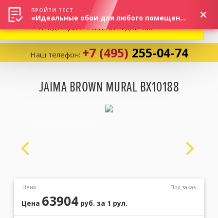
ВНИМАНИЕ! В СВЯЗИ С СИТУАЦИЕЙ НА РЫНКЕ, ПРОСИМ
×
ПРОЙТИ ТЕСТ
«Идеальные обои для любого помещения!»
УТОЧНЯТЬ АКТУАЛЬНУЮ СТОИМОСТЬ И НАЛИЧИЕ
ПРОДУКЦИИ У НАШИХ МЕНЕДЖЕРОВ.
+7 (495)
255-04-74
Наш телефон:
Корзина:
0
JAIMA BROWN MURAL BX10188
Избранное:
0 товаров
Каталог
Компания
Цена
Под заказ
63904
Цена
руб.
за 1 рул.
Личный кабинет