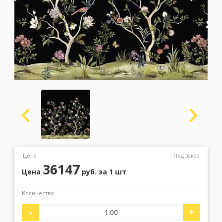
Москва
(сменить город)
Заказать обратный звонок
Цена
Под заказ
36147
Цена
руб.
за 1 шт
Количество:
-
+