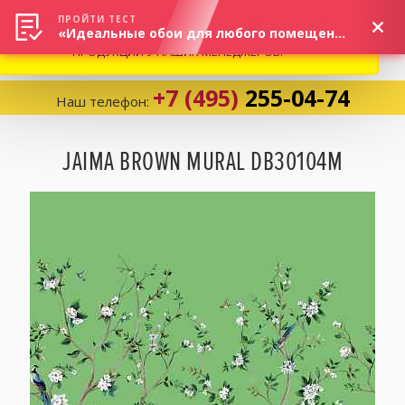
ВНИМАНИЕ! В СВЯЗИ С СИТУАЦИЕЙ НА РЫНКЕ, ПРОСИМ
×
ПРОЙТИ ТЕСТ
«Идеальные обои для любого помещения!»
УТОЧНЯТЬ АКТУАЛЬНУЮ СТОИМОСТЬ И НАЛИЧИЕ
ПРОДУКЦИИ У НАШИХ МЕНЕДЖЕРОВ.
+7 (495)
255-04-74
Наш телефон:
Корзина:
0
JAIMA BROWN MURAL DB30104M
Избранное:
0 товаров
Каталог
Компания
Личный кабинет