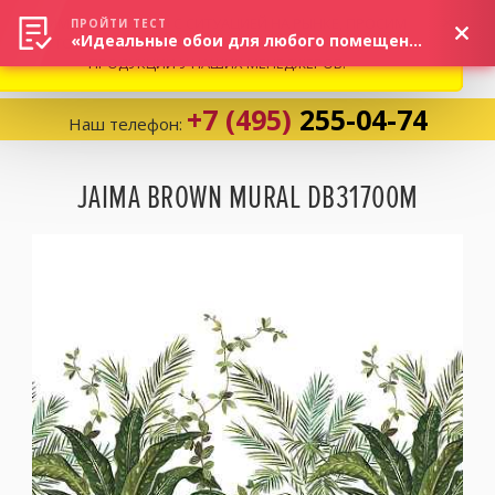
ВНИМАНИЕ! В СВЯЗИ С СИТУАЦИЕЙ НА РЫНКЕ, ПРОСИМ
×
ПРОЙТИ ТЕСТ
«Идеальные обои для любого помещения!»
УТОЧНЯТЬ АКТУАЛЬНУЮ СТОИМОСТЬ И НАЛИЧИЕ
ПРОДУКЦИИ У НАШИХ МЕНЕДЖЕРОВ.
+7 (495)
255-04-74
Наш телефон:
Корзина:
0
JAIMA BROWN MURAL DB31700M
Избранное:
0 товаров
Каталог
Компания
Личный кабинет