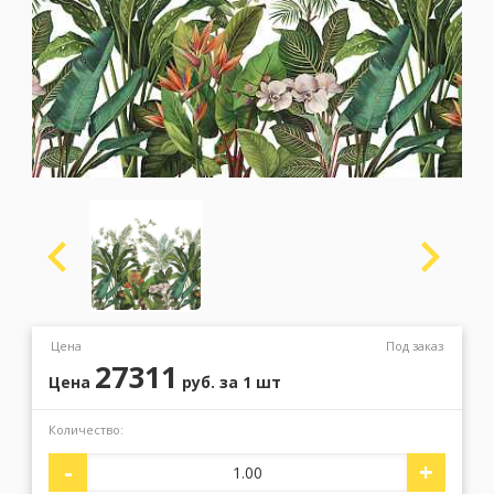
Москва
(сменить город)
Заказать обратный звонок
Цена
Под заказ
27311
Цена
руб.
за 1 шт
Количество:
-
+