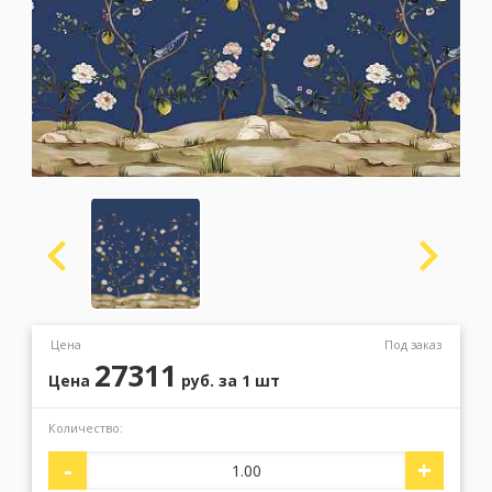
Москва
(сменить город)
Заказать обратный звонок
Цена
Под заказ
27311
Цена
руб.
за 1 шт
Количество:
-
+