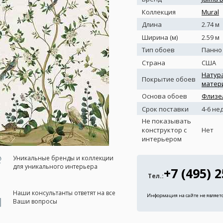
Коллекция
Mural
Длина
2.74 м
Ширина (м)
2.59 м
Тип обоев
Панно
Страна
США
Натур
Покрытие обоев
матер
Основа обоев
Флизе
Срок поставки
4-6 не
Не показывать
конструктор с
Нет
интерьером
Уникальные бренды и коллекции
для уникального интерьера
+7 (495) 
Тел.:
Наши консультанты ответят на все
Информация на сайте не являет
Ваши вопросы