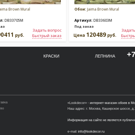
aima Brown Mural
Обои:
Jaima Brown Mural
л:
DB33705M
Артикул:
DB33603M
каз
Под заказ
Задать вопрос
Задать
90411
120489
руб.
Цена
руб.
Быстрый заказ
Быстры
+7
КРАСКИ
ЛЕПНИНА
тавка
«Lookdecor» -
интернет-магазин обоев в М
тво
Наш адрес: г. Москва, Каширское шоссе, д.1
Информация на сайте не является публич
e-mail:
info@lookdecor.ru