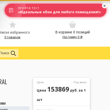
Вход
Москва
ПРОЙТИ ТЕСТ
«Идеальные обои для любого помещения!»
В корзине
0
позиций
списке избранного
На сумму
0
0 товаров
Обои
Поиск
RAL
Цена
Под заказ
153869
Цена
руб.
за 1
шт
08M
Brown