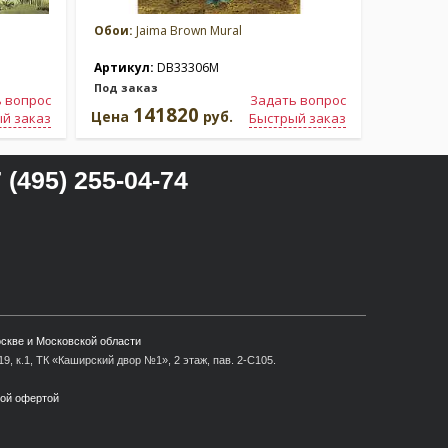
Обои:
Jaima Brown Mural
Обои:
Jai
Артикул:
DB33306M
Артикул
Под заказ
Под зака
 вопрос
Задать вопрос
141820
2
Цена
руб.
Цена
й заказ
Быстрый заказ
 (495) 255-04-74
оскве и Московской области
9, к.1, ТК «Каширский двор №1», 2 этаж, пав. 2-С105.
ной офертой