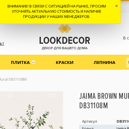
ВНИМАНИЕ! В СВЯЗИ С СИТУАЦИЕЙ НА РЫНКЕ, ПРОСИМ
×
 И ДОСТАВКА
СОТРУДНИЧЕСТВО
КОНТАКТЫ
ОТЗЫВЫ
УТОЧНЯТЬ АКТУАЛЬНУЮ СТОИМОСТЬ И НАЛИЧИЕ
ПРОДУКЦИИ У НАШИХ МЕНЕДЖЕРОВ.
В 
№1
ПЛИТКА
КРАСКИ
ЛЕПНИНА
Mural DB31108M
JAIMA BROWN MU
DB31108M
Артикул
DB311
Бренд
Jaima 