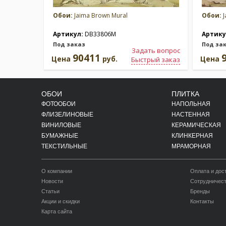
Обои:
Jaima Brown Mural
Обои:
J
Артикул:
DB33806M
Артику
Под заказ
Под за
Задать вопрос
90411
Цена
руб.
Цена
Быстрый заказ
ОБОИ
ПЛИТКА
ФОТООБОИ
НАПОЛЬНАЯ
ФЛИЗЕЛИНОВЫЕ
НАСТЕННАЯ
ВИНИЛОВЫЕ
КЕРАМИЧЕСКАЯ
БУМАЖНЫЕ
КЛИНКЕРНАЯ
ТЕКСТИЛЬНЫЕ
МРАМОРНАЯ
О компании
Оплата и дос
Новости
Сотрудничес
Статьи
Бренды
Акции и скидки
Контакты
Карта сайта