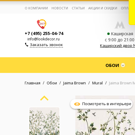
О КОМПАНИИ
НОВОСТИ
СТАТЬИ
АКЦИИ И СКИДКИ
ОПЛАТА
+7 (495) 255-04-74
Каширская
info@lookdecor.ru
с 9:00 до 21:00
Заказать звонок
Каширский двор 
Корзина:
0
ОБОИ
Избранное:
0 товаров
/
/
/
/
Главная
Обои
Jaima Brown
Mural
Jaima Brown 
Каталог
Посмотреть в интерьере
Компания
Личный кабинет