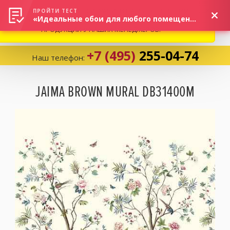
ВНИМАНИЕ! В СВЯЗИ С СИТУАЦИЕЙ НА РЫНКЕ, ПРОСИМ
×
ПРОЙТИ ТЕСТ
«Идеальные обои для любого помещения!»
УТОЧНЯТЬ АКТУАЛЬНУЮ СТОИМОСТЬ И НАЛИЧИЕ
ПРОДУКЦИИ У НАШИХ МЕНЕДЖЕРОВ.
+7 (495)
255-04-74
Наш телефон:
Корзина:
0
JAIMA BROWN MURAL DB31400M
Избранное:
0 товаров
Каталог
Компания
Личный кабинет