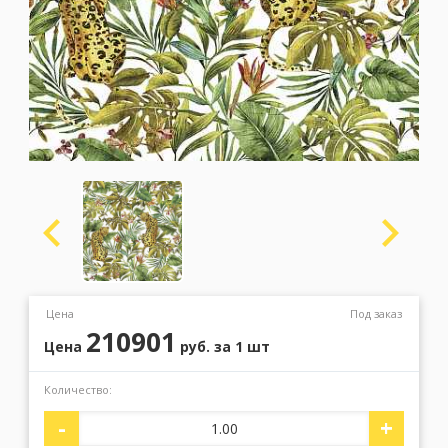
Москва
(сменить город)
Заказать обратный звонок
Цена
Под заказ
210901
Цена
руб.
за 1 шт
Количество:
-
+