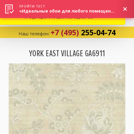
ВНИМАНИЕ! В СВЯЗИ С СИТУАЦИЕЙ НА РЫНКЕ, ПРОСИМ
×
ПРОЙТИ ТЕСТ
«Идеальные обои для любого помещения!»
УТОЧНЯТЬ АКТУАЛЬНУЮ СТОИМОСТЬ И НАЛИЧИЕ
ПРОДУКЦИИ У НАШИХ МЕНЕДЖЕРОВ.
+7 (495)
255-04-74
Наш телефон:
Корзина:
0
YORK EAST VILLAGE GA6911
Избранное:
0 товаров
Каталог
Компания
Личный кабинет