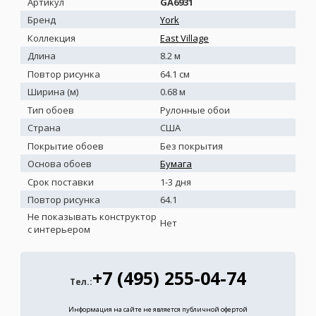
Артикул
GA6931
Бренд
York
Коллекция
East Village
Длина
8.2 м
Повтор рисунка
64.1 см
Ширина (м)
0.68 м
Тип обоев
Рулонные обои
Страна
США
Покрытие обоев
Без покрытия
Основа обоев
Бумага
Срок поставки
1-3 дня
Повтор рисунка
64.1
Не показывать конструктор
Нет
с интерьером
+7 (495) 255-04-74
Тел.:
Информация на сайте не является публичной офертой