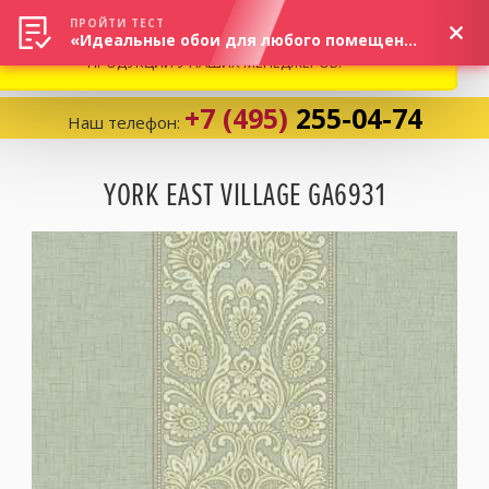
ВНИМАНИЕ! В СВЯЗИ С СИТУАЦИЕЙ НА РЫНКЕ, ПРОСИМ
×
ПРОЙТИ ТЕСТ
«Идеальные обои для любого помещения!»
УТОЧНЯТЬ АКТУАЛЬНУЮ СТОИМОСТЬ И НАЛИЧИЕ
ПРОДУКЦИИ У НАШИХ МЕНЕДЖЕРОВ.
+7 (495)
255-04-74
Наш телефон:
Корзина:
0
YORK EAST VILLAGE GA6931
Избранное:
0 товаров
Каталог
Компания
Личный кабинет