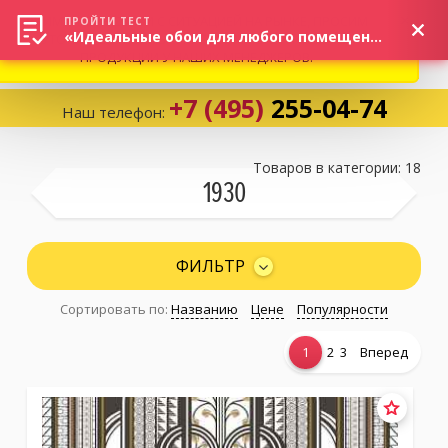
ВНИМАНИЕ! В СВЯЗИ С СИТУАЦИЕЙ НА РЫНКЕ, ПРОСИМ
×
ПРОЙТИ ТЕСТ
«Идеальные обои для любого помещения!»
УТОЧНЯТЬ АКТУАЛЬНУЮ СТОИМОСТЬ И НАЛИЧИЕ
ПРОДУКЦИИ У НАШИХ МЕНЕДЖЕРОВ.
+7 (495)
255-04-74
Наш телефон:
Корзина:
0
Товаров в категории: 18
1930
Избранное:
0 товаров
ФИЛЬТР
Сортировать по:
Названию
Цене
Популярности
Каталог
1
2
3
Вперед
Компания
Личный кабинет