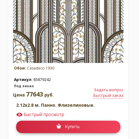
Москва
(сменить город)
Заказать обратный звонок
Обои:
Casadeco 1930
Артикул:
85879242
Под заказ
Задать вопрос
77643
Цена
руб.
Быстрый заказ
2.12x2.8 м. Панно. Флизелиновые.
Быстрый просмотр
Купить