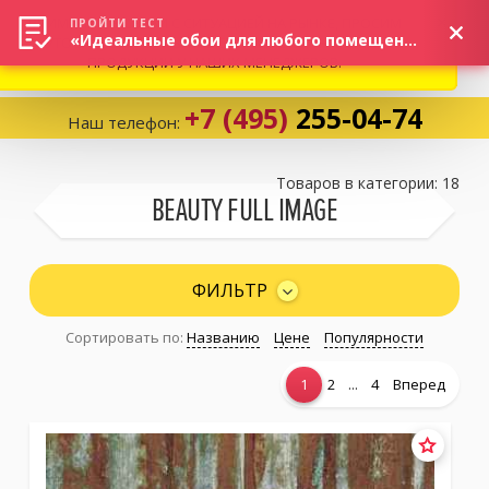
ВНИМАНИЕ! В СВЯЗИ С СИТУАЦИЕЙ НА РЫНКЕ, ПРОСИМ
×
ПРОЙТИ ТЕСТ
«Идеальные обои для любого помещения!»
УТОЧНЯТЬ АКТУАЛЬНУЮ СТОИМОСТЬ И НАЛИЧИЕ
ПРОДУКЦИИ У НАШИХ МЕНЕДЖЕРОВ.
+7 (495)
255-04-74
Наш телефон:
Корзина:
0
Товаров в категории: 18
BEAUTY FULL IMAGE
Избранное:
0 товаров
ФИЛЬТР
Сортировать по:
Названию
Цене
Популярности
Каталог
...
1
2
4
Вперед
Компания
Личный кабинет