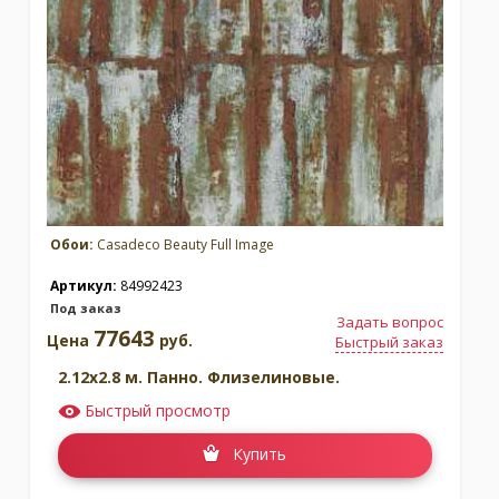
Москва
(сменить город)
Заказать обратный звонок
Обои:
Casadeco Beauty Full Image
Артикул:
84992423
Под заказ
Задать вопрос
77643
Цена
руб.
Быстрый заказ
2.12x2.8 м. Панно. Флизелиновые.
Быстрый просмотр
Купить