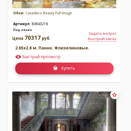
Обои:
Casadeco Beauty Full Image
Артикул:
80843218
Под заказ
Задать вопрос
70317
Цена
руб.
Быстрый заказ
2.65x2.8 м. Панно. Флизелиновые.
Быстрый просмотр
Купить