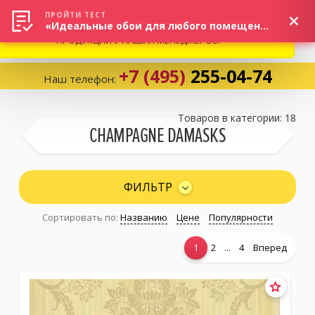
ВНИМАНИЕ! В СВЯЗИ С СИТУАЦИЕЙ НА РЫНКЕ, ПРОСИМ
×
ПРОЙТИ ТЕСТ
«Идеальные обои для любого помещения!»
УТОЧНЯТЬ АКТУАЛЬНУЮ СТОИМОСТЬ И НАЛИЧИЕ
ПРОДУКЦИИ У НАШИХ МЕНЕДЖЕРОВ.
+7 (495)
255-04-74
Наш телефон:
Корзина:
0
Товаров в категории: 18
CHAMPAGNE DAMASKS
Избранное:
0 товаров
ФИЛЬТР
Сортировать по:
Названию
Цене
Популярности
Каталог
...
1
2
4
Вперед
Компания
Личный кабинет