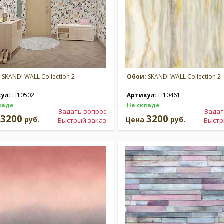
:
SKANDI WALL Collection 2
Обои:
SKANDI WALL Collection 2
кул:
H10502
Артикул:
H10461
ладе
На складе
Задать вопрос
Задат
3200
3200
а
руб.
Цена
руб.
Быстрый заказ
Быстр