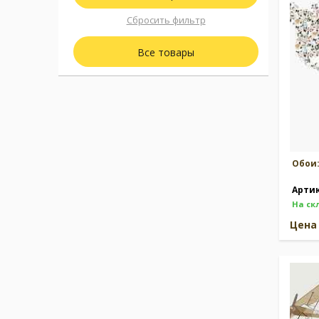
Сбросить фильтр
Москва
(сменить город)
Все товары
Заказать обратный звонок
Обои
Арти
На ск
Цен