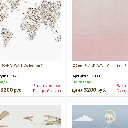
:
SKANDI WALL Collection 2
Обои:
SKANDI WALL Collection 2
кул:
H10631
Артикул:
H10601
ладе
На складе
Задать вопрос
Задат
3200
3200
а
руб.
Цена
руб.
Быстрый заказ
Быстр