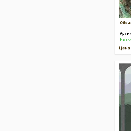
Обои
Арти
На ск
Цен