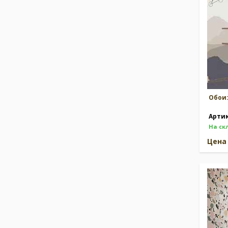
Обои
Арти
На ск
Цен