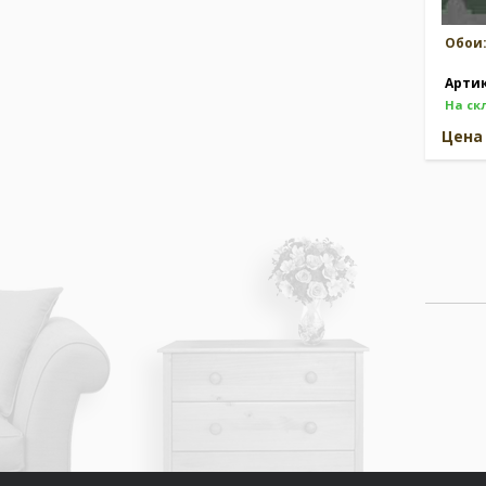
Обои
Арти
На ск
Цен