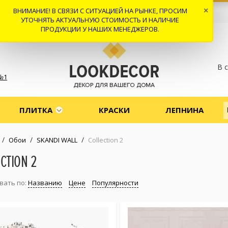
ВНИМАНИЕ! В СВЯЗИ С СИТУАЦИЕЙ НА РЫНКЕ, ПРОСИМ
×
 И ДОСТАВКА
СОТРУДНИЧЕСТВО
КОНТАКТЫ
ОТЗЫВЫ
УТОЧНЯТЬ АКТУАЛЬНУЮ СТОИМОСТЬ И НАЛИЧИЕ
ПРОДУКЦИИ У НАШИХ МЕНЕДЖЕРОВ.
В 
№1
ПЛИТКА
КРАСКИ
ЛЕПНИНА
/
/
/
Обои
SKANDI WALL
Collection 2
CTION 2
вать по:
Названию
Цене
Популярности