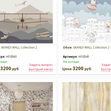
:
SKANDI WALL Collection 2
Обои:
SKANDI WALL Collection 2
кул:
H10561
Артикул:
H10541
ладе
На складе
Задать вопрос
Задат
3200
3200
а
руб.
Цена
руб.
Быстрый заказ
Быстр