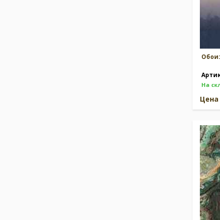
Обои
Арти
На ск
Цен