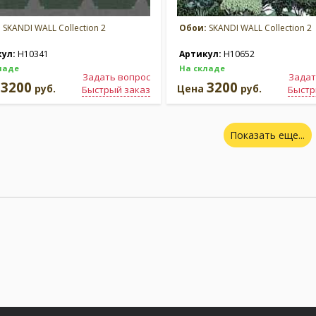
:
SKANDI WALL Collection 2
Обои:
SKANDI WALL Collection 2
кул:
H10341
Артикул:
H10652
ладе
На складе
Задать вопрос
Задат
3200
3200
а
руб.
Цена
руб.
Быстрый заказ
Быстр
Показать еще...