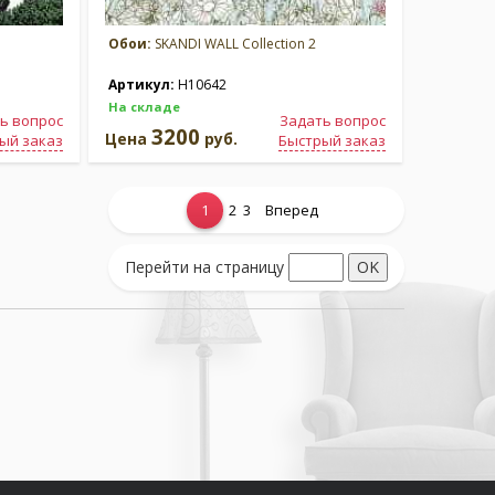
Обои:
SKANDI WALL Collection 2
Артикул:
H10642
На складе
ь вопрос
Задать вопрос
3200
Цена
руб.
ый заказ
Быстрый заказ
1
2
3
Вперед
Перейти на страницу