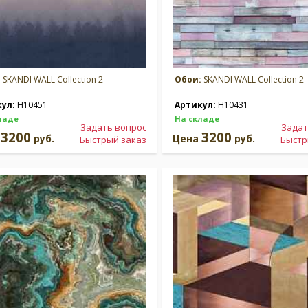
:
SKANDI WALL Collection 2
Обои:
SKANDI WALL Collection 2
кул:
H10451
Артикул:
H10431
ладе
На складе
Задать вопрос
Задат
3200
3200
а
руб.
Цена
руб.
Быстрый заказ
Быстр