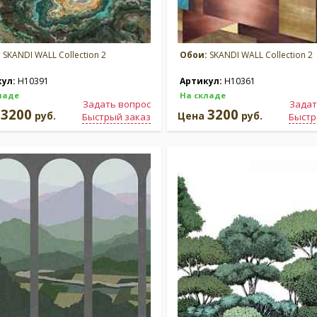
:
SKANDI WALL Collection 2
Обои:
SKANDI WALL Collection 2
кул:
H10391
Артикул:
H10361
ладе
На складе
Задать вопрос
Задат
3200
3200
а
руб.
Цена
руб.
Быстрый заказ
Быстр