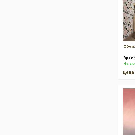
Обои
Арти
На ск
Цен