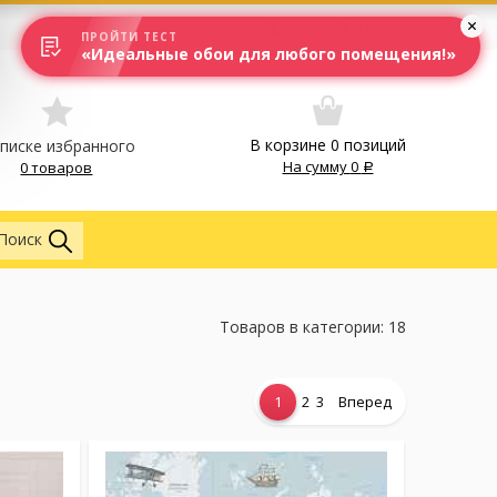
Вход
Москва
ПРОЙТИ ТЕСТ
«Идеальные обои для любого помещения!»
В корзине
0
позиций
списке избранного
На сумму
0
0 товаров
Везде
Поиск
Товаров в категории: 18
1
2
3
Вперед