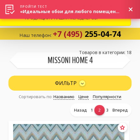
ВНИМАНИЕ! В СВЯЗИ С СИТУАЦИЕЙ НА РЫНКЕ, ПРОСИМ
×
ПРОЙТИ ТЕСТ
«Идеальные обои для любого помещения!»
УТОЧНЯТЬ АКТУАЛЬНУЮ СТОИМОСТЬ И НАЛИЧИЕ
ПРОДУКЦИИ У НАШИХ МЕНЕДЖЕРОВ.
+7 (495)
255-04-74
Наш телефон:
Корзина:
0
Товаров в категории: 18
MISSONI HOME 4
Избранное:
0 товаров
ФИЛЬТР
Сортировать по:
Названию
Цене
Популярности
Каталог
Назад
1
2
3
Вперед
Компания
Личный кабинет