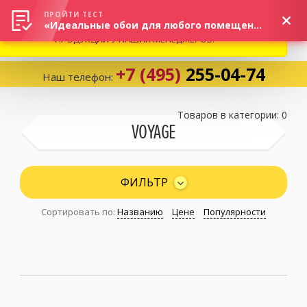
ВНИМАНИЕ! В СВЯЗИ С СИТУАЦИЕЙ НА РЫНКЕ, ПРОСИМ
×
ПРОЙТИ ТЕСТ
«Идеальные обои для любого помещения!»
УТОЧНЯТЬ АКТУАЛЬНУЮ СТОИМОСТЬ И НАЛИЧИЕ
ПРОДУКЦИИ У НАШИХ МЕНЕДЖЕРОВ.
+7 (495)
255-04-74
Наш телефон:
Корзина:
0
Товаров в категории: 0
VOYAGE
Избранное:
0 товаров
ФИЛЬТР
Сортировать по:
Названию
Цене
Популярности
Каталог
Компания
Личный кабинет