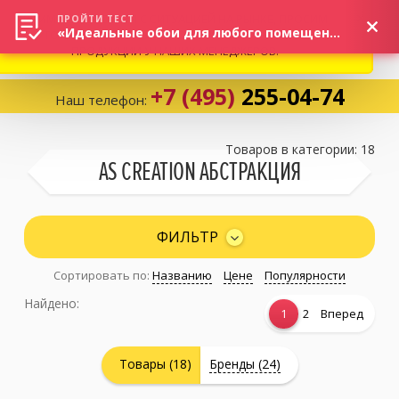
ВНИМАНИЕ! В СВЯЗИ С СИТУАЦИЕЙ НА РЫНКЕ, ПРОСИМ
×
ПРОЙТИ ТЕСТ
«Идеальные обои для любого помещения!»
УТОЧНЯТЬ АКТУАЛЬНУЮ СТОИМОСТЬ И НАЛИЧИЕ
ПРОДУКЦИИ У НАШИХ МЕНЕДЖЕРОВ.
+7 (495)
255-04-74
Наш телефон:
Корзина:
0
Товаров в категории: 18
AS CREATION АБСТРАКЦИЯ
Избранное:
0 товаров
ФИЛЬТР
Сортировать по:
Названию
Цене
Популярности
Каталог
Найдено:
1
2
Вперед
Компания
Товары (18)
Бренды (24)
Личный кабинет