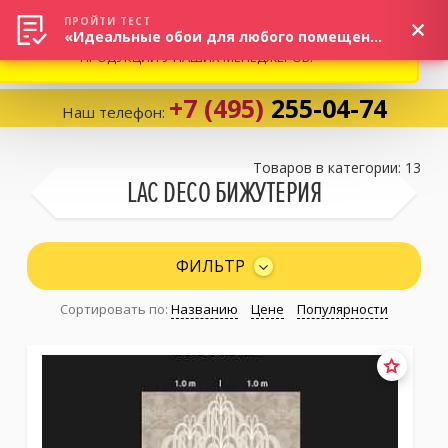
ВНИМАНИЕ! В СВЯЗИ С СИТУАЦИЕЙ НА РЫНКЕ, ПРОСИМ
×
ПРОЙТИ ТЕСТ
«Идеальные обои для любого помещения!»
УТОЧНЯТЬ АКТУАЛЬНУЮ СТОИМОСТЬ И НАЛИЧИЕ
ПРОДУКЦИИ У НАШИХ МЕНЕДЖЕРОВ.
+7 (495)
255-04-74
Наш телефон:
Корзина:
0
Товаров в категории: 13
LAC DECO БИЖУТЕРИЯ
Избранное:
0 товаров
ФИЛЬТР
Сортировать по:
Названию
Цене
Популярности
Каталог
Компания
Личный кабинет