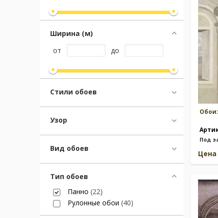
Москва
(сменить город)
Ширина (м)
от
до
Заказать обратный звонок
Стили обоев
Обои
Узор
Арти
Под з
Вид обоев
Цен
Тип обоев
Панно
(22)
Рулонные обои
(40)