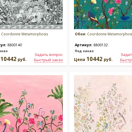
:
Coordonne Metamorphosis
Обои:
Coordonne Metamorphosi
кул:
8800140
Артикул:
8800132
аказ
Под заказ
Задать вопрос
Задат
10442
10442
а
руб.
Цена
руб.
Быстрый заказ
Быстр