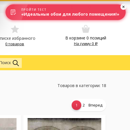
Вход
Москва
ПРОЙТИ ТЕСТ
«Идеальные обои для любого помещения!»
В корзине
0
позиций
списке избранного
На сумму
0
0 товаров
Везде
Поиск
Товаров в категории: 18
1
2
Вперед