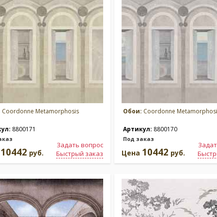
:
Coordonne Metamorphosis
Обои:
Coordonne Metamorphosi
кул:
8800171
Артикул:
8800170
аказ
Под заказ
Задать вопрос
Задат
10442
10442
а
руб.
Цена
руб.
Быстрый заказ
Быстр