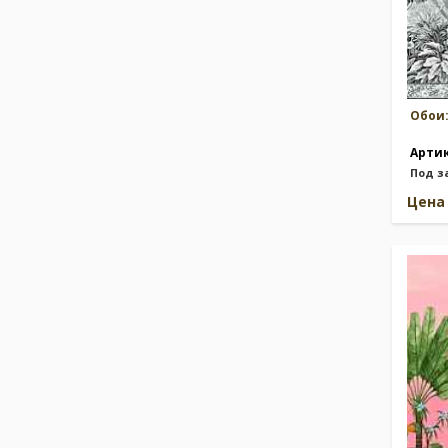
Обои
Арти
Под з
Цен