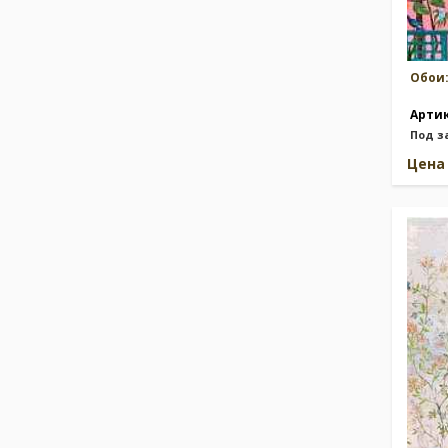
Обои
Арти
Под з
Цен