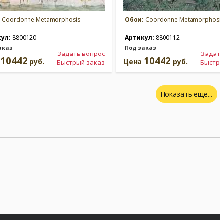
:
Coordonne Metamorphosis
Обои:
Coordonne Metamorphosi
кул:
8800120
Артикул:
8800112
аказ
Под заказ
Задать вопрос
Задат
10442
10442
а
руб.
Цена
руб.
Быстрый заказ
Быстр
Показать еще...