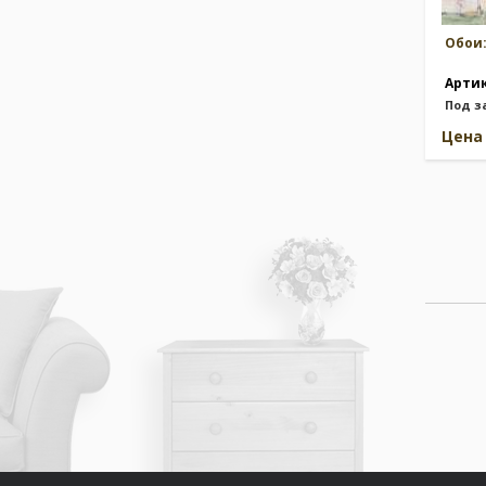
Обои
Арти
Под з
Цен