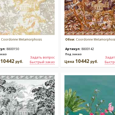
:
Coordonne Metamorphosis
Обои:
Coordonne Metamorphosi
кул:
8800150
Артикул:
8800142
аказ
Под заказ
Задать вопрос
Задат
10442
10442
а
руб.
Цена
руб.
Быстрый заказ
Быстр