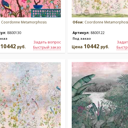
:
Coordonne Metamorphosis
Обои:
Coordonne Metamorphosi
кул:
8800130
Артикул:
8800122
аказ
Под заказ
Задать вопрос
Задат
10442
10442
а
руб.
Цена
руб.
Быстрый заказ
Быстр