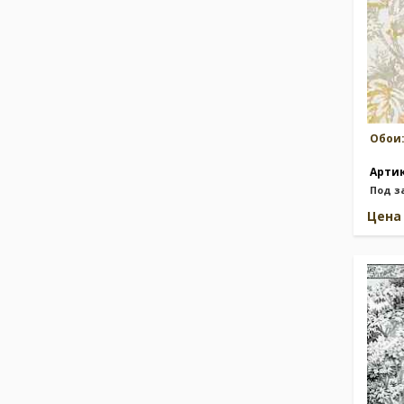
Обои
Арти
Под з
Цен