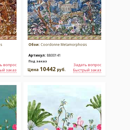
s
Обои:
Coordonne Metamorphosis
Артикул:
8800141
Под заказ
ь вопрос
Задать вопрос
10442
Цена
руб.
ый заказ
Быстрый заказ