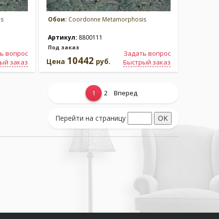
s
Обои:
Coordonne Metamorphosis
Артикул:
8800111
Под заказ
ь вопрос
Задать вопрос
10442
Цена
руб.
ый заказ
Быстрый заказ
1
2
Вперед
Перейти на страницу