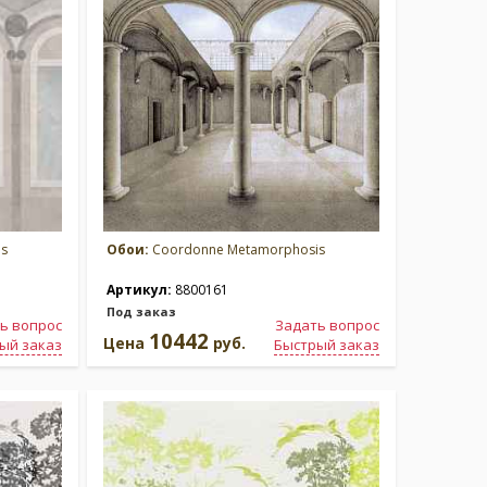
s
Обои:
Coordonne Metamorphosis
Артикул:
8800161
Под заказ
ь вопрос
Задать вопрос
10442
Цена
руб.
ый заказ
Быстрый заказ