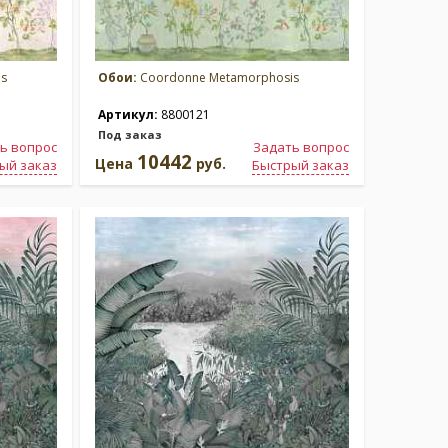
s
Обои:
Coordonne Metamorphosis
Артикул:
8800121
Под заказ
ь вопрос
Задать вопрос
10442
Цена
руб.
ый заказ
Быстрый заказ