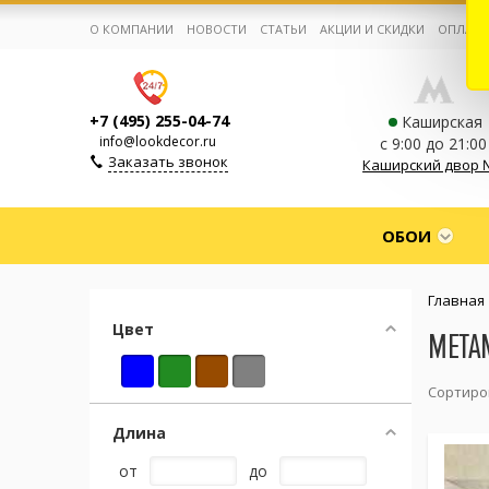
О КОМПАНИИ
НОВОСТИ
СТАТЬИ
АКЦИИ И СКИДКИ
ОПЛАТА
+7 (495) 255-04-74
Каширская
info@lookdecor.ru
с 9:00 до 21:00
Заказать звонок
Каширский двор 
Корзина:
0
ОБОИ
Избранное:
0 товаров
Главная
Цвет
META
Каталог
Сортиро
Компания
Длина
от
до
Личный кабинет