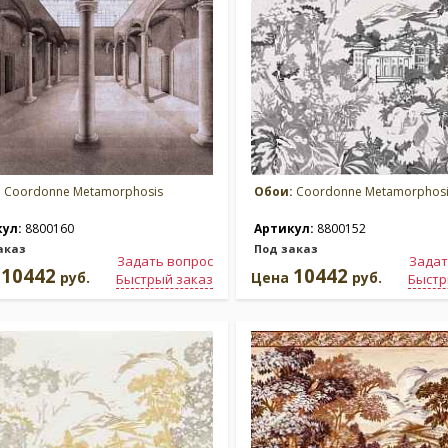
:
Coordonne Metamorphosis
Обои:
Coordonne Metamorphosi
кул:
8800160
Артикул:
8800152
аказ
Под заказ
Задать вопрос
Задат
10442
10442
а
руб.
Цена
руб.
Быстрый заказ
Быстр