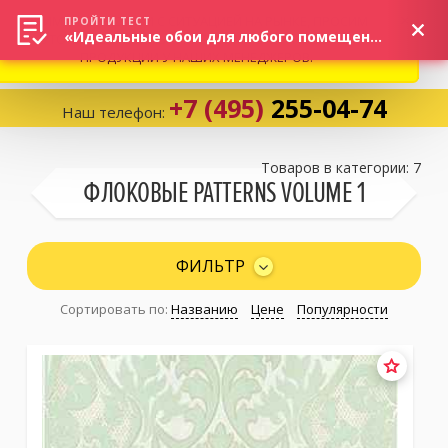
ВНИМАНИЕ! В СВЯЗИ С СИТУАЦИЕЙ НА РЫНКЕ, ПРОСИМ
×
ПРОЙТИ ТЕСТ
«Идеальные обои для любого помещения!»
УТОЧНЯТЬ АКТУАЛЬНУЮ СТОИМОСТЬ И НАЛИЧИЕ
ПРОДУКЦИИ У НАШИХ МЕНЕДЖЕРОВ.
+7 (495)
255-04-74
Наш телефон:
Корзина:
0
Товаров в категории: 7
ФЛОКОВЫЕ PATTERNS VOLUME 1
Избранное:
0 товаров
ФИЛЬТР
Сортировать по:
Названию
Цене
Популярности
Каталог
Компания
Личный кабинет