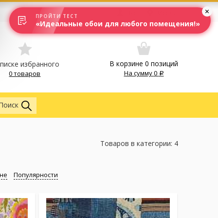
Вход
Москва
ПРОЙТИ ТЕСТ
«Идеальные обои для любого помещения!»
В корзине
0
позиций
списке избранного
На сумму
0
0 товаров
Везде
Поиск
Товаров в категории: 4
не
Популярности