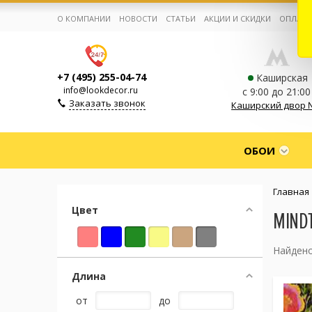
О КОМПАНИИ
НОВОСТИ
СТАТЬИ
АКЦИИ И СКИДКИ
ОПЛАТА
+7 (495) 255-04-74
Каширская
info@lookdecor.ru
с 9:00 до 21:00
Заказать звонок
Каширский двор 
Корзина:
0
ОБОИ
Избранное:
0 товаров
Главная
Цвет
MIND
Каталог
Найдено
Компания
Длина
от
до
Личный кабинет