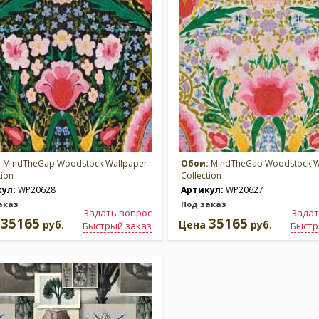
:
MindTheGap Woodstock Wallpaper
Обои:
MindTheGap Woodstock W
tion
Collection
кул:
WP20628
Артикул:
WP20627
аказ
Под заказ
Задать вопрос
Задат
35165
35165
а
руб.
Цена
руб.
Быстрый заказ
Быстр