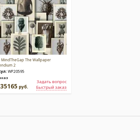
:
MindTheGap The Wallpaper
ndium 2
кул:
WP20595
аказ
Задать вопрос
35165
а
руб.
Быстрый заказ