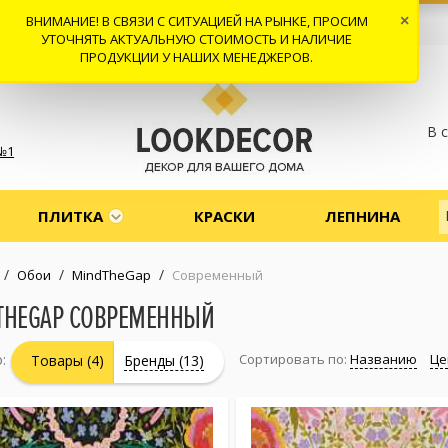
ВНИМАНИЕ! В СВЯЗИ С СИТУАЦИЕЙ НА РЫНКЕ, ПРОСИМ
×
 И ДОСТАВКА
СОТРУДНИЧЕСТВО
КОНТАКТЫ
ОТЗЫВЫ
УТОЧНЯТЬ АКТУАЛЬНУЮ СТОИМОСТЬ И НАЛИЧИЕ
ПРОДУКЦИИ У НАШИХ МЕНЕДЖЕРОВ.
В 
№1
ПЛИТКА
КРАСКИ
ЛЕПНИНА
/
/
/
Обои
MindTheGap
Современный
THEGAP СОВРЕМЕННЫЙ
:
Сортировать по:
Названию
Це
Товары (4)
Бренды (13)