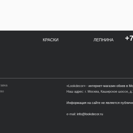
+7
КРАСКИ
ЛЕПНИНА
тавка
«Lookdecor» -
интернет-магазин обоев в М
тво
Наш адрес: г. Москва, Каширское шоссе, д.1
Информация на сайте не является публич
e-mail:
info@lookdecor.ru