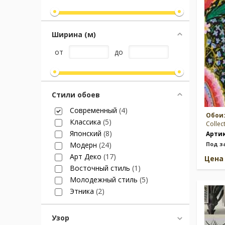
Москва
(сменить город)
Ширина (м)
от
до
Заказать обратный звонок
Стили обоев
Современный
(4)
Обои
Классика
(5)
Collec
Японский
(8)
Арти
Модерн
(24)
Под з
Арт Деко
(17)
Цен
Восточный стиль
(1)
Молодежный стиль
(5)
Этника
(2)
Узор