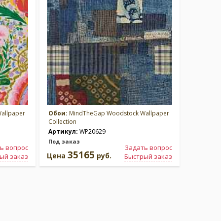
allpaper
Обои:
MindTheGap Woodstock Wallpaper
Collection
Артикул:
WP20629
Под заказ
ь вопрос
Задать вопрос
35165
Цена
руб.
ый заказ
Быстрый заказ