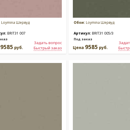
:
Loymina Шервуд
Обои:
Loymina Шервуд
кул:
BRIT31 007
Артикул:
BRIT31 005/3
аказ
Под заказ
Задать вопрос
Задат
9585
9585
а
руб.
Цена
руб.
Быстрый заказ
Быстр