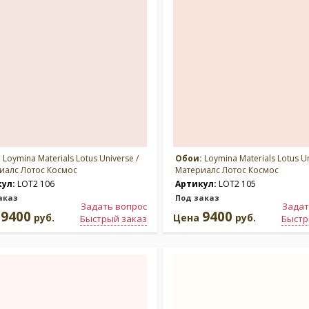
:
Loymina Materials Lotus Universe /
Обои:
Loymina Materials Lotus Un
иалс Лотос Космос
Материалс Лотос Космос
кул:
LOT2 106
Артикул:
LOT2 105
аказ
Под заказ
Задать вопрос
Задат
9400
9400
а
руб.
Цена
руб.
Быстрый заказ
Быстр