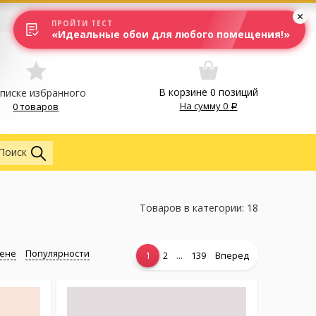
Вход
Москва
ПРОЙТИ ТЕСТ
«Идеальные обои для любого помещения!»
В корзине
0
позиций
списке избранного
На сумму
0
0 товаров
Везде
Поиск
Товаров в категории: 18
ене
Популярности
...
1
2
139
Вперед