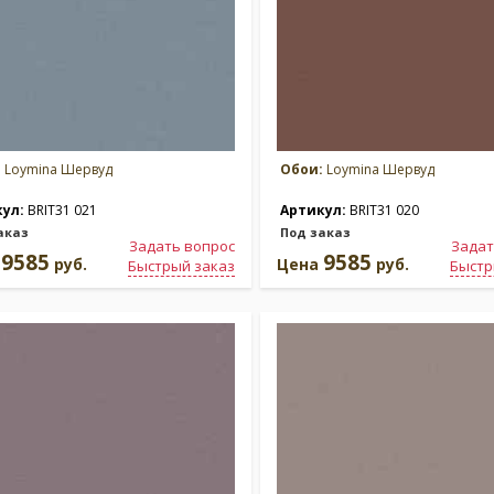
:
Loymina Шервуд
Обои:
Loymina Шервуд
кул:
BRIT31 021
Артикул:
BRIT31 020
аказ
Под заказ
Задать вопрос
Задат
9585
9585
а
руб.
Цена
руб.
Быстрый заказ
Быстр