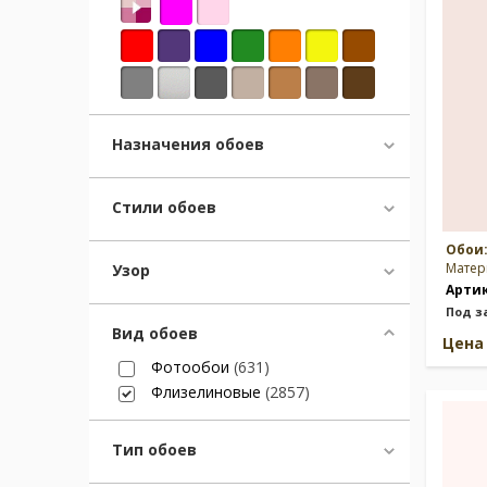
Москва
(сменить город)
Заказать обратный звонок
Назначения обоев
Стили обоев
Обои
Матер
Узор
Арти
Под з
Вид обоев
Цен
Фотообои
(631)
Флизелиновые
(2857)
Тип обоев