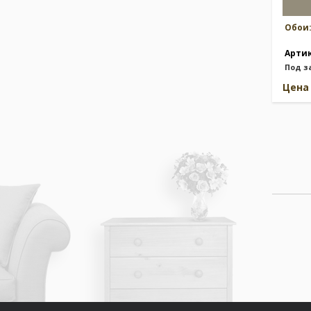
Обои
Арти
Под з
Цен