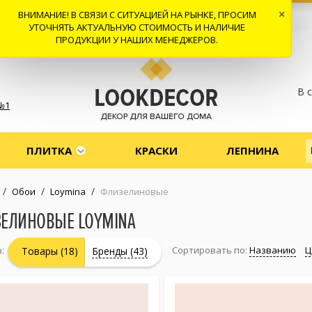
ВНИМАНИЕ! В СВЯЗИ С СИТУАЦИЕЙ НА РЫНКЕ, ПРОСИМ
×
 И ДОСТАВКА
СОТРУДНИЧЕСТВО
КОНТАКТЫ
ОТЗЫВЫ
УТОЧНЯТЬ АКТУАЛЬНУЮ СТОИМОСТЬ И НАЛИЧИЕ
ПРОДУКЦИИ У НАШИХ МЕНЕДЖЕРОВ.
В 
№1
ПЛИТКА
КРАСКИ
ЛЕПНИНА
/
/
/
Обои
Loymina
Флизелиновые
ЕЛИНОВЫЕ LOYMINA
:
Сортировать по:
Названию
Ц
Товары (18)
Бренды (43)