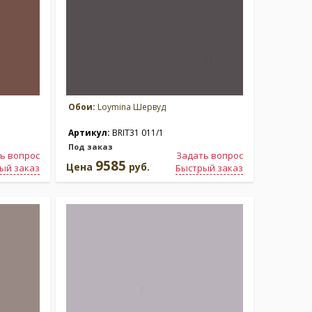
Обои:
Loymina Шервуд
Артикул:
BRIT31 011/1
Под заказ
ь вопрос
Задать вопрос
9585
Цена
руб.
ый заказ
Быстрый заказ