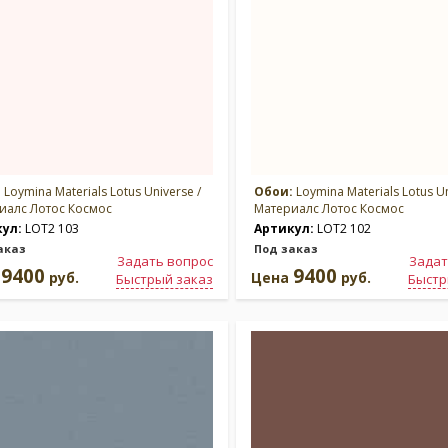
:
Loymina Materials Lotus Universe /
Обои:
Loymina Materials Lotus Un
иалс Лотос Космос
Материалс Лотос Космос
кул:
LOT2 103
Артикул:
LOT2 102
аказ
Под заказ
Задать вопрос
Задат
9400
9400
а
руб.
Цена
руб.
Быстрый заказ
Быстр