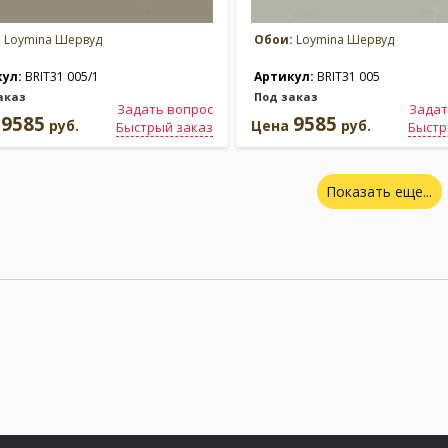
:
Loymina Шервуд
Обои:
Loymina Шервуд
кул:
BRIT31 005/1
Артикул:
BRIT31 005
аказ
Под заказ
Задать вопрос
Задат
9585
9585
а
руб.
Цена
руб.
Быстрый заказ
Быстр
Показать еще...