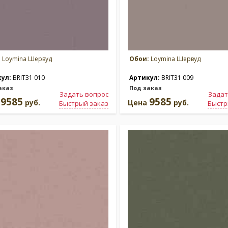
:
Loymina Шервуд
Обои:
Loymina Шервуд
кул:
BRIT31 010
Артикул:
BRIT31 009
аказ
Под заказ
Задать вопрос
Задат
9585
9585
а
руб.
Цена
руб.
Быстрый заказ
Быстр