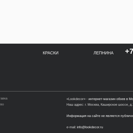
+7
КРАСКИ
ЛЕПНИНА
тавка
«Lookdecor» -
интернет-магазин обоев в М
тво
Наш адрес: г. Москва, Каширское шоссе, д.1
Информация на сайте не является публич
e-mail:
info@lookdecor.ru