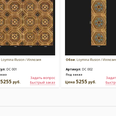
:
Loymina Illusion / Иллюзия
Обои:
Loymina Illusion / Иллюзи
кул:
DC 001
Артикул:
DC 002
аказ
Под заказ
Задать вопрос
Задат
5255
5255
а
руб.
Цена
руб.
Быстрый заказ
Быстр