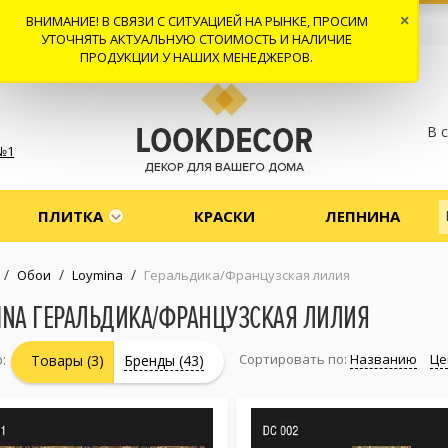
ВНИМАНИЕ! В СВЯЗИ С СИТУАЦИЕЙ НА РЫНКЕ, ПРОСИМ
×
 И ДОСТАВКА
СОТРУДНИЧЕСТВО
КОНТАКТЫ
ОТЗЫВЫ
УТОЧНЯТЬ АКТУАЛЬНУЮ СТОИМОСТЬ И НАЛИЧИЕ
ПРОДУКЦИИ У НАШИХ МЕНЕДЖЕРОВ.
В 
№1
ПЛИТКА
КРАСКИ
ЛЕПНИНА
/
/
/
Обои
Loymina
Геральдика/Французская лилия
INA ГЕРАЛЬДИКА/ФРАНЦУЗСКАЯ ЛИЛИЯ
:
Сортировать по:
Названию
Це
Товары (3)
Бренды (43)