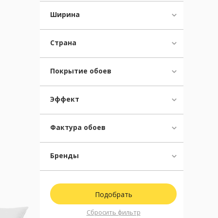
Арабеска
(4)
Плетенка
(9)
Ширина
Гусиные лапки
(4)
Дамасские узоры
(116)
Страна
Восточные узоры
(78)
Предметы интерьера
(11)
Королевская лилия/Геральдика
Покрытие обоев
(3)
Растительная тематика
(198)
Эффект
Бижутерия
(13)
Другие узоры
(233)
Животные принты
(13)
Фактура обоев
Одежда и обувь
(5)
Детские персонажи
(9)
Бренды
Орнаментальные узоры
(72)
Сбросить фильтр