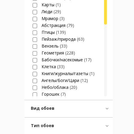
Карты
(1)
Люди
(29)
Мрамор
(3)
Абстракция
(79)
Птицы
(139)
Пейзаж/природа
(63)
Вензель
(33)
Геометрия
(228)
Бабочки/насекомые
(17)
Клетка
(33)
Книги/журналы/газеты
(1)
Ангелы/Боги/Цари
(12)
Небо/облака
(20)
Горошек
(7)
Спорт
(3)
Елочка
(17)
Вид обоев
Гирлянды/корзины цветов
(29)
Морская тематика
(13)
Тип обоев
Бантики
(6)