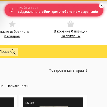
Вход
Москва
ПРОЙТИ ТЕСТ
«Идеальные обои для любого помещения!»
В корзине
0
позиций
списке избранного
На сумму
0
0 товаров
Везде
Поиск
Товаров в категории: 3
не
Популярности