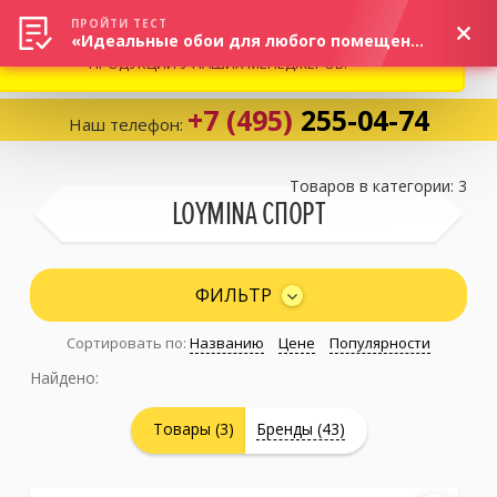
ВНИМАНИЕ! В СВЯЗИ С СИТУАЦИЕЙ НА РЫНКЕ, ПРОСИМ
×
ПРОЙТИ ТЕСТ
«Идеальные обои для любого помещения!»
УТОЧНЯТЬ АКТУАЛЬНУЮ СТОИМОСТЬ И НАЛИЧИЕ
ПРОДУКЦИИ У НАШИХ МЕНЕДЖЕРОВ.
+7 (495)
255-04-74
Наш телефон:
Корзина:
0
Товаров в категории: 3
LOYMINA СПОРТ
Избранное:
0 товаров
ФИЛЬТР
Сортировать по:
Названию
Цене
Популярности
Каталог
Найдено:
Компания
Товары (3)
Бренды (43)
Личный кабинет