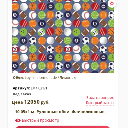
Москва
(сменить город)
Заказать обратный звонок
Обои:
Loymina Lemonade / Лимонад
Артикул:
LM4 021/1
Под заказ
Задать вопрос
12050
Цена
руб.
Быстрый заказ
10.05x1 м. Рулонные обои. Флизелиновые.
Быстрый просмотр